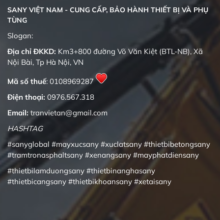
SANY VIỆT NAM - CUNG CẤP, BẢO HÀNH THIẾT BỊ VÀ PHỤ
TÙNG
Quality changes the world
Slogan:
Địa chỉ ĐKKD:
Km3+800 đường Võ Văn Kiệt (BTL-NB), Xã
Nội Bài, Tp Hà Nội, VN
Mã số thuế
: 0108969287
Điện thoại:
0976.567.318
Email:
tranvietan@gmail.com
HASHTAG
#sanyglobal
#mayxucsany
#xuclatsany
#thietbibetongsany
#tramtronasphaltsany
#xenangsany
#mayphatdiensany
#thietbilamduongsany
#thietbinanghasany
#thietbicangsany
#thietbikhoansany
#xetaisany