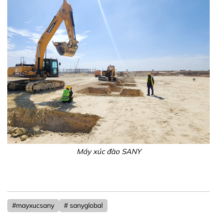
Máy xúc đào SANY
#mayxucsany
# sanyglobal