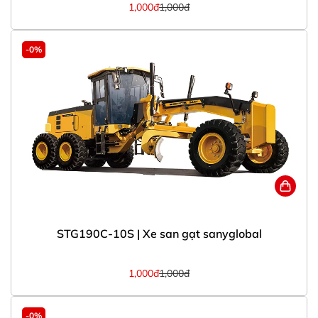
1,000đ
1,000đ
-0%
STG190C-10S | Xe san gạt sanyglobal
1,000đ
1,000đ
-0%