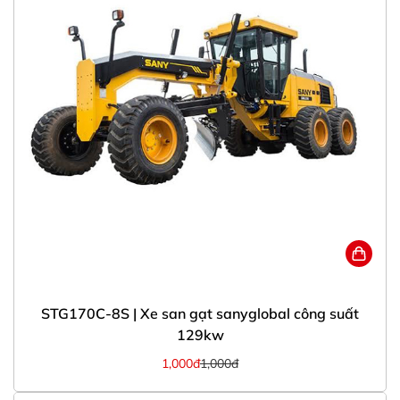
STG170C-8S | Xe san gạt sanyglobal công suất
129kw
1,000đ
1,000đ