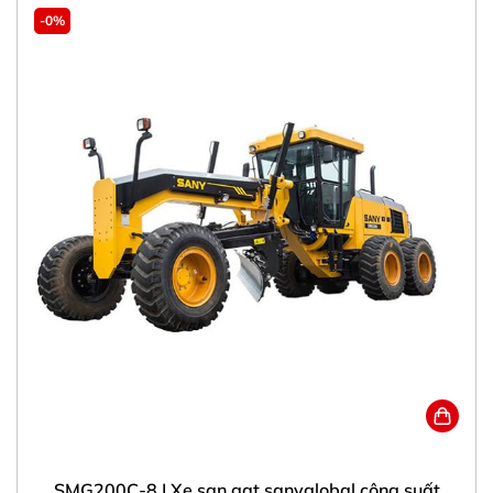
-0%
SMG200C-8 | Xe san gạt sanyglobal công suất