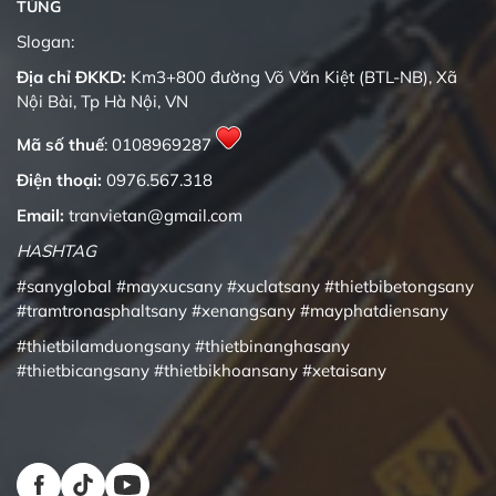
TÙNG
Quality changes the world
Slogan:
Địa chỉ ĐKKD:
Km3+800 đường Võ Văn Kiệt (BTL-NB), Xã
Nội Bài, Tp Hà Nội, VN
Mã số thuế
: 0108969287
Điện thoại:
0976.567.318
Email:
tranvietan@gmail.com
HASHTAG
#sanyglobal
#mayxucsany
#xuclatsany
#thietbibetongsany
#tramtronasphaltsany
#xenangsany
#mayphatdiensany
#thietbilamduongsany
#thietbinanghasany
#thietbicangsany
#thietbikhoansany
#xetaisany