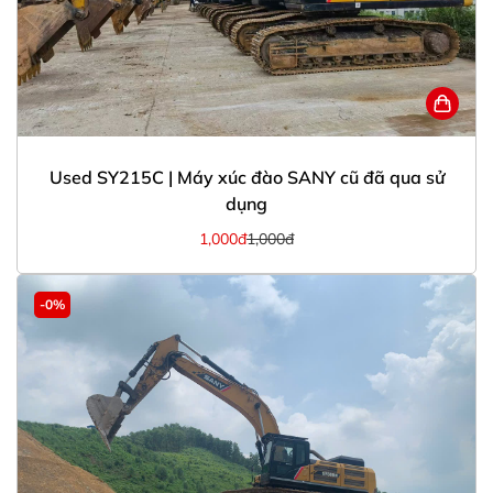
Used SY215C | Máy xúc đào SANY cũ đã qua sử
dụng
1,000đ
1,000đ
-0%