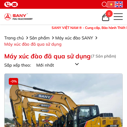
0
SANY VIỆT NAM ® - Cung cấp, Bảo hành Thiết bị và Phụ 
Trang chủ
Sản phẩm
Máy xúc đào SANY
Máy xúc đào đã qua sử dụng
Máy xúc đào đã qua sử dụng
(
7
Sản phẩm)
Sắp xếp theo:
-0%