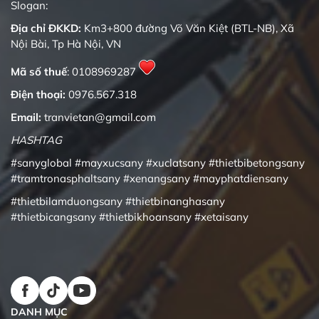
Quality changes the world
Slogan:
Địa chỉ ĐKKD:
Km3+800 đường Võ Văn Kiệt (BTL-NB), Xã
Nội Bài, Tp Hà Nội, VN
Mã số thuế
: 0108969287
Điện thoại:
0976.567.318
Email:
tranvietan@gmail.com
HASHTAG
#sanyglobal
#mayxucsany
#xuclatsany
#thietbibetongsany
#tramtronasphaltsany
#xenangsany
#mayphatdiensany
#thietbilamduongsany
#thietbinanghasany
#thietbicangsany
#thietbikhoansany
#xetaisany
DANH MỤC