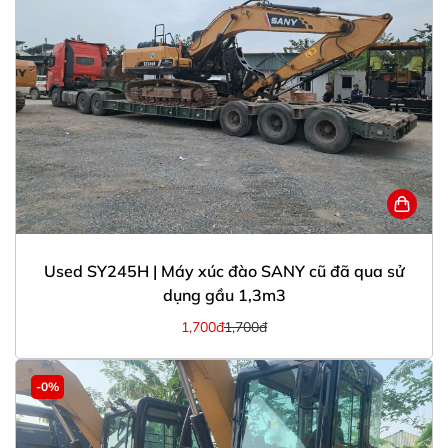
Used SY245H | Máy xúc đào SANY cũ đã qua sử
dụng gầu 1,3m3
1,700đ
1,700đ
-0%