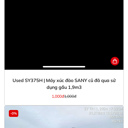
Used SY375H | Máy xúc đào SANY cũ đã qua sử
dụng gầu 1,9m3
1,000đ
1,000đ
-0%