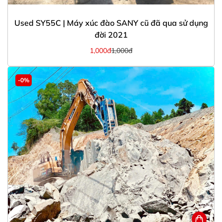
Used SY55C | Máy xúc đào SANY cũ đã qua sử dụng
đời 2021
1,000đ
1,000đ
-0%