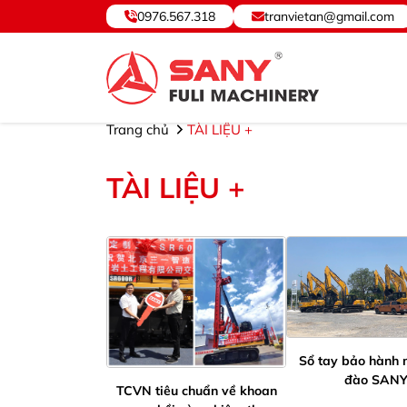
0976.567.318
tranvietan@gmail.com
SANY VIỆT NAM ® - Cung cấp, Bảo hành Thiết bị và P
Trang chủ
TÀI LIỆU +
TÀI LIỆU +
Sổ tay bảo hành 
đào SAN
TCVN tiêu chuẩn về khoan