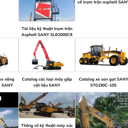
về trạm trộn asphalt SAN
Tài liệu kỹ thuật trạm trộn
Asphalt SANY SLB2000C8
 xe nâng
Catalog các loại máy gắp
Catalog xe san gạt SAN
ủa SANY
vật liệu SANY
STG190C-10S
Thông số kỹ thuật máy xúc