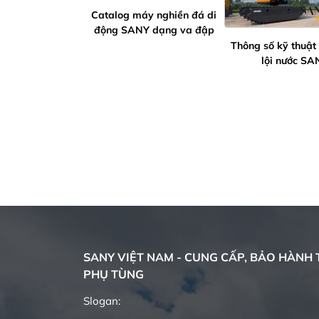
Catalog máy nghiền đá di
động SANY dạng va đập
Thông số kỹ thuật
lội nước SA
SANY VIỆT NAM - CUNG CẤP, BẢO HÀNH T
PHỤ TÙNG
Quality changes the world
Slogan: