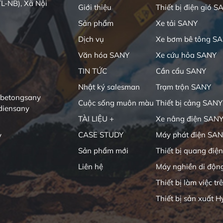
L-NB), Xã Nội
Giới thiệu
Thiết bị điện gió S
Sản phẩm
Xe tải SANY
Dịch vụ
Xe bơm bê tông S
Văn hóa SANY
Xe cứu hỏa SANY
TIN TỨC
Cần cẩu SANY
Nhật ký salesman
Trạm trộn SANY
ibetongsany
Cuộc sống muôn màu
Thiết bị cảng SANY
diensany
TÀI LIỆU +
Xe nâng điện SAN
CASE STUDY
Máy phát điện SA
y
Sản phẩm mới
Thiết bị quang điện
Liên hệ
Máy nghiền di độn
Thiết bị làm việc tr
Thiết bị sản xuất H