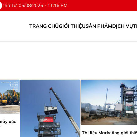
Thứ Tư, 05/08/2026 - 11:16 PM
TRANG CHỦ
GIỚI THIỆU
SẢN PHẨM
DỊCH VỤ
T
hụ tùng. ©Hotline: 0976.567.318
máy xúc
Y
Tài liệu Marketing giới thi