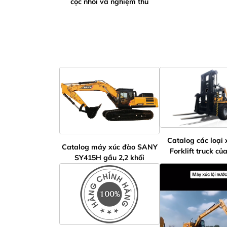
cọc nhồi và nghiệm thu
Catalog các loại
Catalog máy xúc đào SANY
Forklift truck c
SY415H gầu 2,2 khối