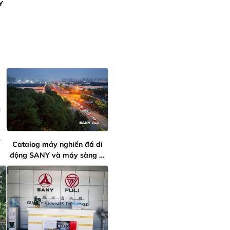
Y
Y
Catalog máy nghiền đá di
động SANY và máy sàng di
động SANY