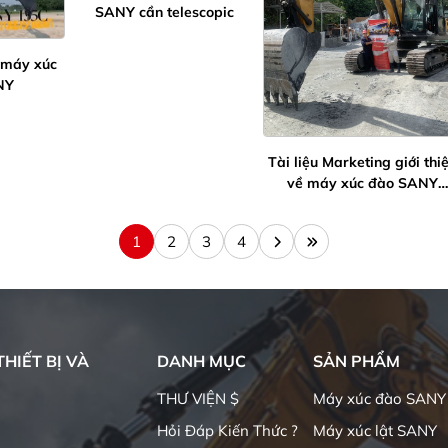
SANY cần telescopic
 máy xúc
NY
Tài liệu Marketing giới thi
về máy xúc đào SANY
SY245H
1
2
3
4
HIẾT BỊ VÀ
DANH MỤC
SẢN PHẨM
THƯ VIỆN $
Máy xúc đào SANY
Hỏi Đáp Kiến Thức ?
Máy xúc lật SANY