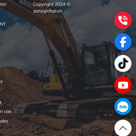
Copyright 2024 ©
ANY
sanyglobal.vn
ANY
Y
NY
g
ên cao
ydro