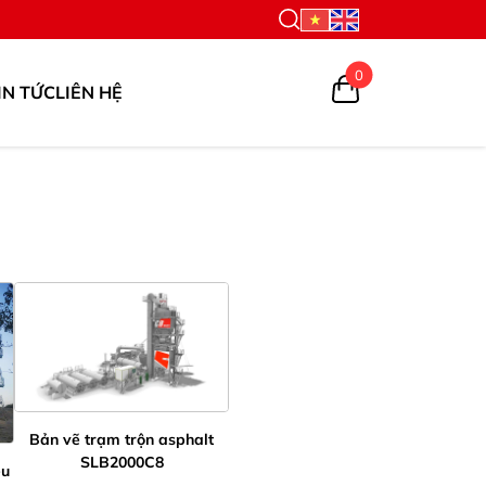
0
IN TỨC
LIÊN HỆ
Bản vẽ trạm trộn asphalt
SLB2000C8
ệu