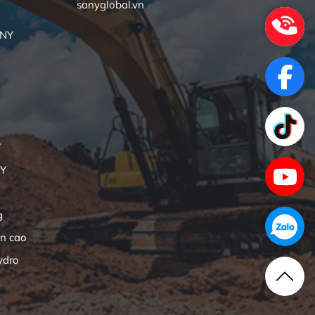
sanyglobal.vn
ANY
Y
NY
g
ên cao
ydro