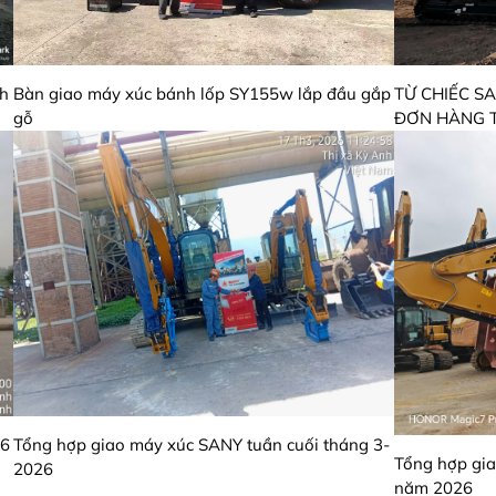
nh
Bàn giao máy xúc bánh lốp SY155w lắp đầu gắp
TỪ CHIẾC S
gỗ
ĐƠN HÀNG T
26
Tổng hợp giao máy xúc SANY tuần cuối tháng 3-
Tổng hợp gia
2026
năm 2026