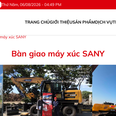
Thứ Năm, 06/08/2026 - 04:49 PM
TRANG CHỦ
GIỚI THIỆU
SẢN PHẨM
DỊCH VỤ
T
 ©Hotline: 0976.567.318
 máy xúc SANY
Bàn giao máy xúc SANY