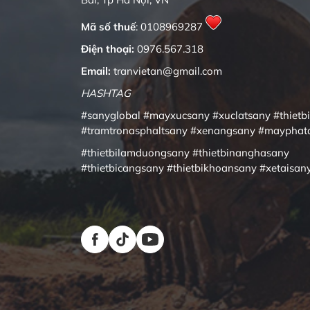
Mã số thuế
: 0108969287
Điện thoại:
0976.567.318
Email:
tranvietan@gmail.com
HASHTAG
#sanyglobal
#mayxucsany
#xuclatsany
#thietb
#tramtronasphaltsany
#xenangsany
#mayphat
#thietbilamduongsany
#thietbinanghasany
#thietbicangsany
#thietbikhoansany
#xetaisan