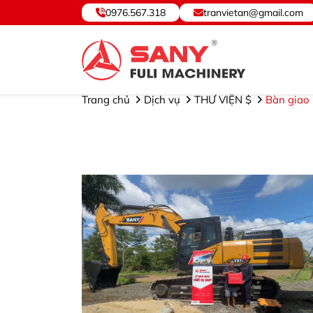
0976.567.318
tranvietan@gmail.com
SANY VIỆT NAM ® - Cung cấp, Bảo hành Thiết bị và Phụ tùng.
Trang chủ
Dịch vụ
THƯ VIỆN $
Bàn giao