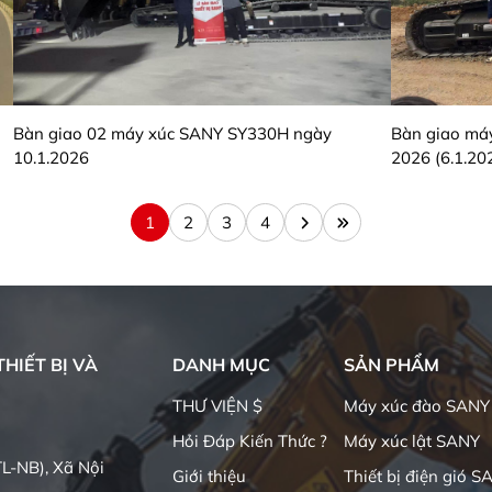
Bàn giao 02 máy xúc SANY SY330H ngày
Bàn giao má
10.1.2026
2026 (6.1.20
1
2
3
4
HIẾT BỊ VÀ
DANH MỤC
SẢN PHẨM
THƯ VIỆN $
Máy xúc đào SANY
Hỏi Đáp Kiến Thức ?
Máy xúc lật SANY
L-NB), Xã Nội
Giới thiệu
Thiết bị điện gió S