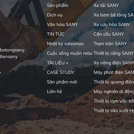
Sản phẩm
Xe tải SANY
Dịch vụ
Xe bơm bê tông S
Văn hóa SANY
Xe cứu hỏa SANY
TIN TỨC
Cần cẩu SANY
Nhật ký salesman
Trạm trộn SANY
ibetongsany
Cuộc sống muôn màu
Thiết bị cảng SANY
diensany
TÀI LIỆU +
Xe nâng điện SAN
CASE STUDY
Máy phát điện SA
y
Sản phẩm mới
Thiết bị quang điện
Liên hệ
Máy nghiền di độn
Thiết bị làm việc tr
Thiết bị sản xuất H