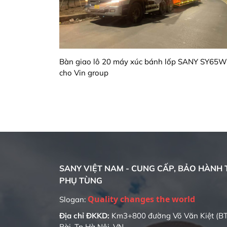
Bàn giao lô 20 máy xúc bánh lốp SANY SY65W
cho Vin group
SANY VIỆT NAM - CUNG CẤP, BẢO HÀNH T
PHỤ TÙNG
Slogan:
Địa chỉ ĐKKD:
Km3+800 đường Võ Văn Kiệt (BT
Bài, Tp Hà Nội, VN