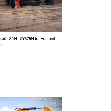
y xúc SANY SY375H tại Hòa bình
6