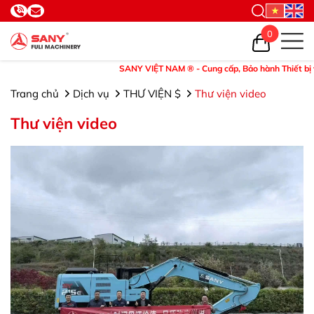
0
SANY VIỆT NAM ® - Cung cấp, Bảo hành Thiết bị và Phụ tùng
Trang chủ
Dịch vụ
THƯ VIỆN $
Thư viện video
Thư viện video