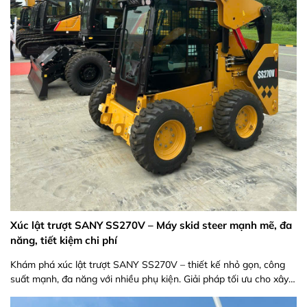
Xúc lật trượt SANY SS270V – Máy skid steer mạnh mẽ, đa
năng, tiết kiệm chi phí
Khám phá xúc lật trượt SANY SS270V – thiết kế nhỏ gọn, công
suất mạnh, đa năng với nhiều phụ kiện. Giải pháp tối ưu cho xây
dựng, kho bãi và nông nghiệp.