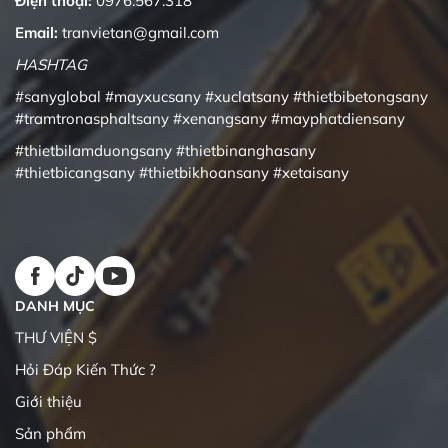
Điện thoại:
0976.567.318
Email:
tranvietan@gmail.com
HASHTAG
#sanyglobal
#mayxucsany
#xuclatsany
#thietbibetongsany
#tramtronasphaltsany
#xenangsany
#mayphatdiensany
#thietbilamduongsany
#thietbinanghasany
#thietbicangsany
#thietbikhoansany
#xetaisany
DANH MỤC
THƯ VIỆN $
Hỏi Đáp Kiến Thức ?
Giới thiệu
Sản phẩm