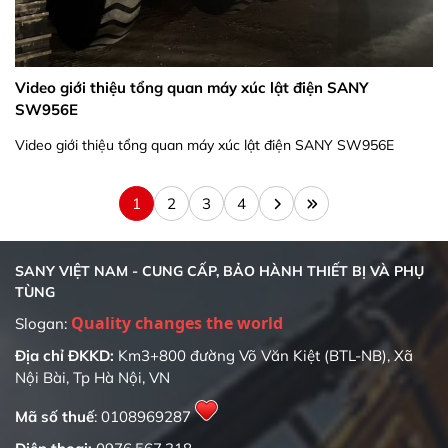
Video giới thiệu tổng quan máy xúc lật điện SANY
SW956E
Video giới thiệu tổng quan máy xúc lật điện SANY SW956E
1
2
3
4
SANY VIỆT NAM - CUNG CẤP, BẢO HÀNH THIẾT BỊ VÀ PHỤ
TÙNG
Slogan:
Địa chỉ ĐKKD:
Km3+800 đường Võ Văn Kiệt (BTL-NB), Xã
Nội Bài, Tp Hà Nội, VN
Mã số thuế
: 0108969287