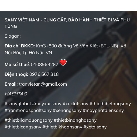
SANY VIỆT NAM - CUNG CẤP, BẢO HÀNH THIẾT BỊ VÀ PHỤ
TÙNG
Slogan:
Địa chỉ ĐKKD:
Km3+800 đường Võ Văn Kiệt (BTL-NB), Xã
Nội Bài, Tp Hà Nội, VN
Mã số thuế
: 0108969287
Điện thoại:
0976.567.318
Email:
tranvietan@gmail.com
HASHTAG
#sanyglobal
#mayxucsany
#xuclatsany
#thietbibetongsany
#tramtronasphaltsany
#xenangsany
#mayphatdiensany
#thietbilamduongsany
#thietbinanghasany
#thietbicangsany
#thietbikhoansany
#xetaisany