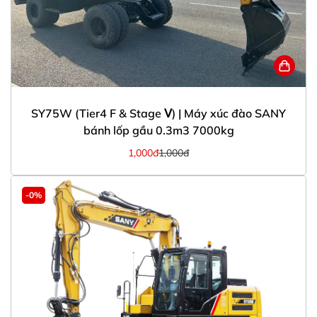
SY75W (Tier4 F & Stage Ⅴ) | Máy xúc đào SANY
bánh lốp gầu 0.3m3 7000kg
1,000đ
1,000đ
-0%