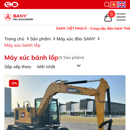
0
SANY VIỆT NAM ® - Cung cấp, Bảo hành Thiết bị và
Trang chủ
Sản phẩm
Máy xúc đào SANY
Máy xúc bánh lốp
Máy xúc bánh lốp
(
5
Sản phẩm)
Sắp xếp theo:
-0%