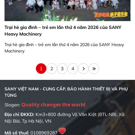
Trại hè gia đình – trẻ em lần thứ 4 năm 2026 của SANY
Heavy Machinery
Trại hè gia đình – trẻ em lần thứ 4 năm 2026 của SANY Heavy
Machinery
1
2
3
4
SANY VIỆT NAM - CUNG CẤP, BẢO HÀNH THIẾT BỊ VÀ PHỤ
TÙNG
Slogan:
Địa chỉ ĐKKD:
Km3+800 đường Võ Văn Kiệt (BTL-NB), Xã
Nội Bài, Tp Hà Nội, VN
Mã số thuế
: 0108969287