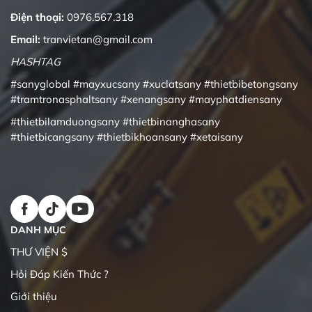
Điện thoại:
0976.567.318
Email:
tranvietan@gmail.com
HASHTAG
#sanyglobal
#mayxucsany
#xuclatsany
#thietbibetongsany
#tramtronasphaltsany
#xenangsany
#mayphatdiensany
#thietbilamduongsany
#thietbinanghasany
#thietbicangsany
#thietbikhoansany
#xetaisany
DANH MỤC
THƯ VIỆN $
Hỏi Đáp Kiến Thức ?
Giới thiệu