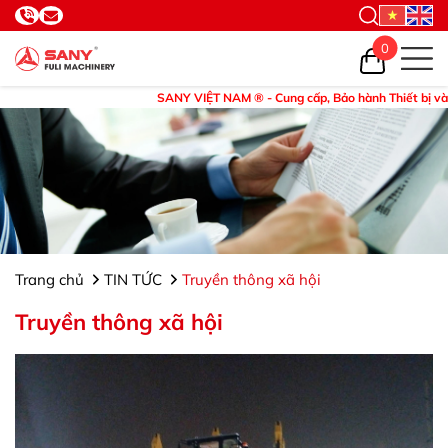
0
SANY VIỆT NAM ® - Cung cấp, Bảo hành Thiết bị và Phụ tùng. ©Hotl
Trang chủ
TIN TỨC
Truyền thông xã hội
Truyền thông xã hội