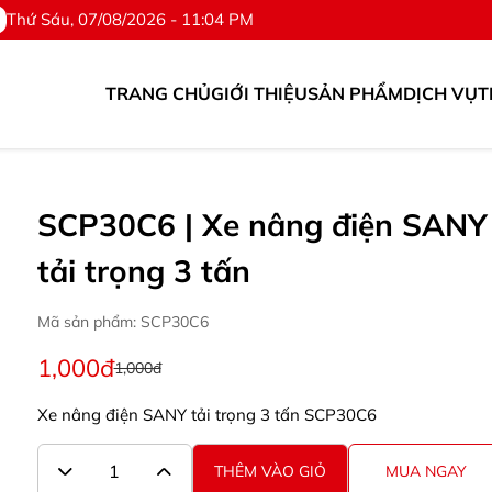
Thứ Sáu, 07/08/2026 - 11:04 PM
TRANG CHỦ
GIỚI THIỆU
SẢN PHẨM
DỊCH VỤ
T
ụ tùng. ©Hotline: 0976.567.318
SCP30C6 | Xe nâng điện SANY
tải trọng 3 tấn
Mã sản phẩm: SCP30C6
1,000đ
1,000đ
Xe nâng điện SANY tải trọng 3 tấn SCP30C6
THÊM VÀO GIỎ
MUA NGAY