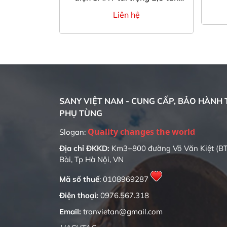
dòng pin cao cấp
00đ
Liên hệ
SANY VIỆT NAM - CUNG CẤP, BẢO HÀNH T
PHỤ TÙNG
Quality changes the world
Slogan:
Địa chỉ ĐKKD:
Km3+800 đường Võ Văn Kiệt (BT
Bài, Tp Hà Nội, VN
Mã số thuế
: 0108969287
Điện thoại:
0976.567.318
Email:
tranvietan@gmail.com