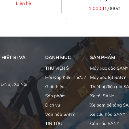
Liên hệ
1,000đ
1,000đ
HIẾT BỊ VÀ
DANH MỤC
SẢN PHẨM
THƯ VIỆN $
Máy xúc đào SANY
Hỏi Đáp Kiến Thức ?
Máy xúc lật SANY
L-NB), Xã Nội
Giới thiệu
Thiết bị điện gió S
Sản phẩm
Xe tải SANY
Dịch vụ
Xe bơm bê tông S
Văn hóa SANY
Xe cứu hỏa SANY
TIN TỨC
Cần cẩu SANY