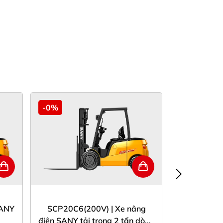
-0%
-0%
SANY
SCP20C6(200V) | Xe nâng
SCP25C6 | 
điện SANY tải trọng 2 tấn dòng
tải 