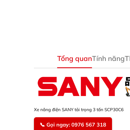
Tổng quan
Tính năng
T
Xe nâng điện SANY tải trọng 3 tấn SCP30C6
📞 Gọi ngay: 0976 567 318