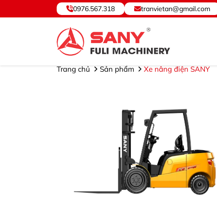
0976.567.318
tranvietan@gmail.com
SANY VIỆT NAM ® - Cung cấp, Bảo hành Thiết bị và Ph
Trang chủ
Sản phẩm
Xe nâng điện SANY