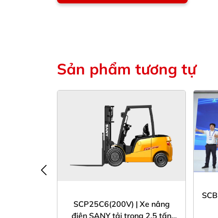
Sản phẩm tương tự
SCB2
 điện SANY
SCP25C6(200V) | Xe nâng
5 tấn
điện SANY tải trọng 2,5 tấn