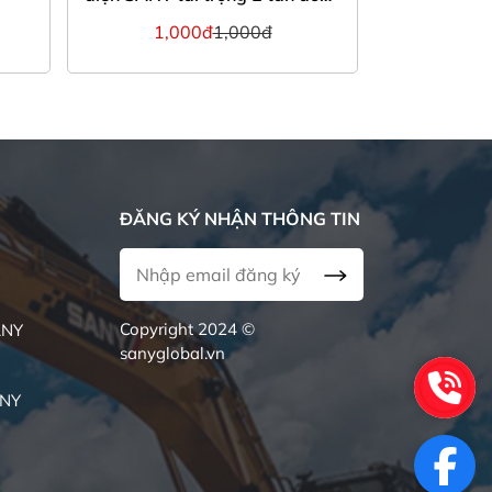
pin cao cấp
1,000đ
1,000đ
1,0
ĐĂNG KÝ NHẬN THÔNG TIN
Copyright 2024 ©
ANY
sanyglobal.vn
ANY