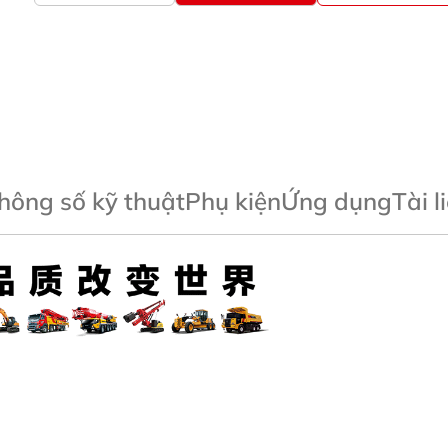
hông số kỹ thuật
Phụ kiện
Ứng dụng
Tài l