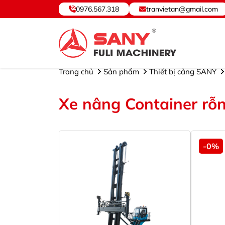
0976.567.318
tranvietan@gmail.com
SANY VIỆT NAM ® - Cung cấp, Bảo hành Thiết b
Trang chủ
Sản phẩm
Thiết bị cảng SANY
Xe nâng Container rỗ
-0%