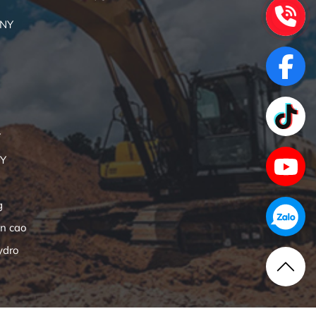
ANY
Y
NY
g
ên cao
ydro