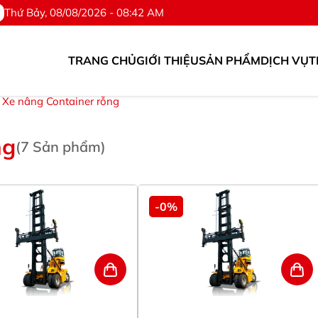
Thứ Bảy, 08/08/2026 - 08:42 AM
TRANG CHỦ
GIỚI THIỆU
SẢN PHẨM
DỊCH VỤ
T
ị và Phụ tùng. ©Hotline: 0976.567.318
Xe nâng Container rỗng
ng
(
7
Sản phẩm)
-0%