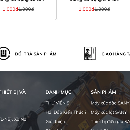
1,000đ
1,000đ
1,000đ
1,000đ
ĐỔI TRẢ SẢN PHẨM
GIAO HÀNG T
HIẾT BỊ VÀ
DANH MỤC
SẢN PHẨM
THƯ VIỆN $
Máy xúc đào SANY
Hỏi Đáp Kiến Thức ?
Máy xúc lật SANY
L-NB), Xã Nội
Giới thiệu
Thiết bị điện gió S