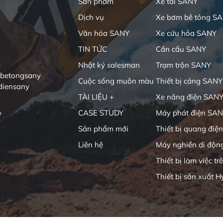
Sản phẩm
Xe tải SANY
Dịch vụ
Xe bơm bê tông S
Văn hóa SANY
Xe cứu hỏa SANY
TIN TỨC
Cần cẩu SANY
Nhật ký salesman
Trạm trộn SANY
ibetongsany
Cuộc sống muôn màu
Thiết bị cảng SANY
diensany
TÀI LIỆU +
Xe nâng điện SAN
CASE STUDY
Máy phát điện SA
y
Sản phẩm mới
Thiết bị quang điện
Liên hệ
Máy nghiền di độn
Thiết bị làm việc tr
Thiết bị sản xuất H