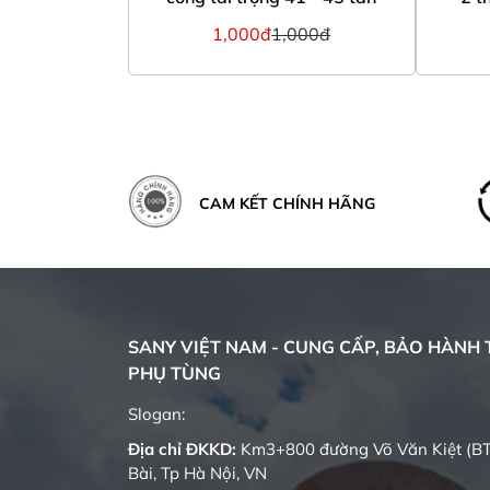
1,000đ
1,000đ
CAM KẾT CHÍNH HÃNG
SANY VIỆT NAM - CUNG CẤP, BẢO HÀNH T
PHỤ TÙNG
Slogan:
Địa chỉ ĐKKD:
Km3+800 đường Võ Văn Kiệt (BT
Bài, Tp Hà Nội, VN