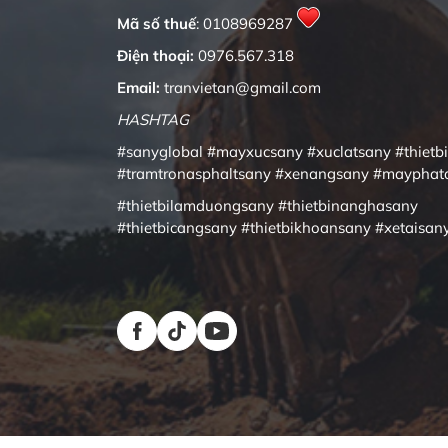
Mã số thuế
: 0108969287
Điện thoại:
0976.567.318
Email:
tranvietan@gmail.com
HASHTAG
#sanyglobal
#mayxucsany
#xuclatsany
#thietb
#tramtronasphaltsany
#xenangsany
#mayphat
#thietbilamduongsany
#thietbinanghasany
#thietbicangsany
#thietbikhoansany
#xetaisan