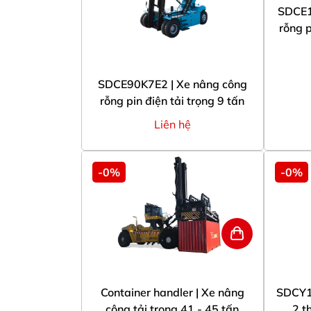
SDCE1
rỗng p
SDCE90K7E2 | Xe nâng công
rỗng pin điện tải trọng 9 tấn
Liên hệ
-0%
-0%
Container handler | Xe nâng
SDCY1
công tải trọng 41 - 45 tấn
2 t