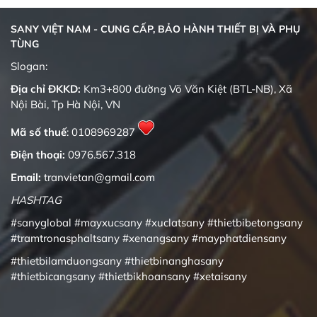
SANY VIỆT NAM - CUNG CẤP, BẢO HÀNH THIẾT BỊ VÀ PHỤ
TÙNG
Slogan:
Địa chỉ ĐKKD:
Km3+800 đường Võ Văn Kiệt (BTL-NB), Xã
Nội Bài, Tp Hà Nội, VN
Mã số thuế
: 0108969287
Điện thoại:
0976.567.318
Email:
tranvietan@gmail.com
HASHTAG
#sanyglobal
#mayxucsany
#xuclatsany
#thietbibetongsany
#tramtronasphaltsany
#xenangsany
#mayphatdiensany
#thietbilamduongsany
#thietbinanghasany
#thietbicangsany
#thietbikhoansany
#xetaisany