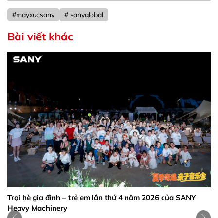
#mayxucsany
# sanyglobal
Bài viết khác
SANY cứu hộ Quảng Tây 2026: H
đường sau lũ
thứ 4 năm 2026 của SANY
SANY cứu hộ Quảng Tây 2026: Hơn 
sau lũ