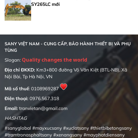
SY265LC mới
SANY VIỆT NAM - CUNG CẤP, BẢO HÀNH THIẾT BỊ VÀ PHỤ
TÙNG
Slogan:
Địa chỉ ĐKKD:
Km3+800 đường Võ Văn Kiệt (BTL-NB), Xã
Nội Bài, Tp Hà Nội, VN
Mã số thuế
: 0108969287
Điện thoại:
0976.567.318
Email:
tranvietan@gmail.com
HASHTAG
#sanyglobal
#mayxucsany
#xuclatsany
#thietbibetongsany
#tramtronasphaltsany
#xenangsany
#mayphatdiensany