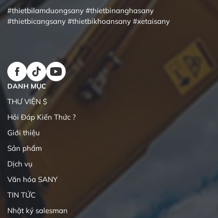
#thietbilamduongsany
#thietbinanghasany
#thietbicangsany
#thietbikhoansany
#xetaisany
DANH MỤC
THƯ VIỆN $
Hỏi Đáp Kiến Thức ?
Giới thiệu
Sản phẩm
Dịch vụ
Văn hóa SANY
TIN TỨC
Nhật ký salesman