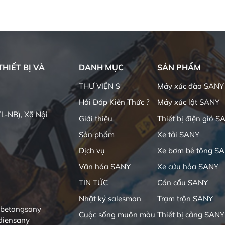
HIẾT BỊ VÀ
DANH MỤC
SẢN PHẨM
THƯ VIỆN $
Máy xúc đào SANY
Hỏi Đáp Kiến Thức ?
Máy xúc lật SANY
L-NB), Xã Nội
Giới thiệu
Thiết bị điện gió S
Sản phẩm
Xe tải SANY
Dịch vụ
Xe bơm bê tông S
Văn hóa SANY
Xe cứu hỏa SANY
TIN TỨC
Cần cẩu SANY
Nhật ký salesman
Trạm trộn SANY
ibetongsany
Cuộc sống muôn màu
Thiết bị cảng SANY
diensany