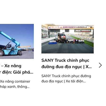
ruck chinh phục
SANY Việt Nam : 27/7 –
đua địa ngục | Xe
TRI ÂN & TIẾP BƯỚC
ện 870PS mạnh mẽ
uck chinh phục đường
ngục | Xe tải điện
SANY Việt Nam : 27/7 – TRI ÂN
mạnh mẽ
& TIẾP BƯỚC