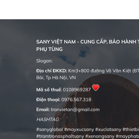
SANY VIỆT NAM - CUNG CẤP, BẢO HÀNH T
PHỤ TÙNG
Quality changes the world
Slogan:
Địa chỉ ĐKKD:
Km3+800 đường Võ Văn Kiệt (BT
Bài, Tp Hà Nội, VN
Mã số thuế
: 0108969287
Điện thoại:
0976.567.318
Email:
tranvietan@gmail.com
HASHTAG
#sanyglobal
#mayxucsany
#xuclatsany
#thietb
#tramtronasphaltsany
#xenangsany
#mayphat