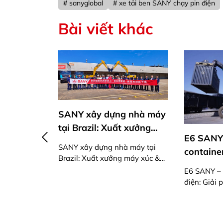
# sanyglobal
# xe tải ben SANY chạy pin điện
Bài viết khác
ng nhà máy
SANY T
uất xưởng
E6 SANY – Xe nâng
đường 
 thương mại
nhà máy tại
container điện: Giải pháp
tải đi
ng máy xúc &
SANY Tr
xanh, thông minh cho
ầu tiên
đua địa 
E6 SANY – Xe nâng container
vận hành đường sắt hiện
870PS 
điện: Giải pháp xanh, thông
đại
minh cho vận hành đường sắt
hiện đại