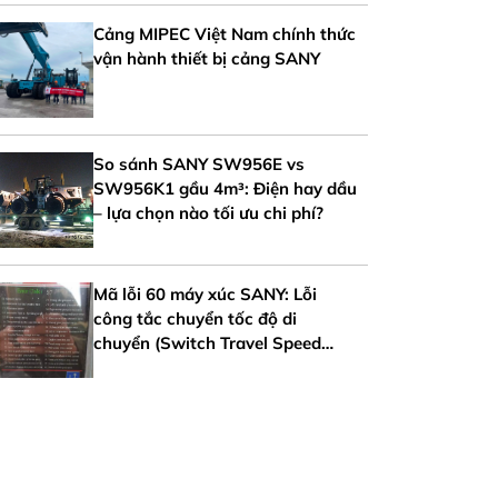
Cảng MIPEC Việt Nam chính thức
vận hành thiết bị cảng SANY
So sánh SANY SW956E vs
SW956K1 gầu 4m³: Điện hay dầu
– lựa chọn nào tối ưu chi phí?
Mã lỗi 60 máy xúc SANY: Lỗi
công tắc chuyển tốc độ di
chuyển (Switch Travel Speed
Error)