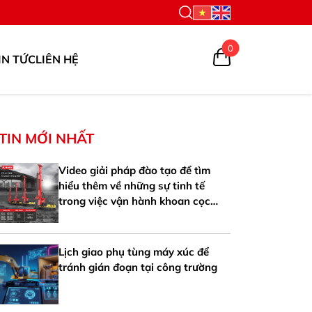
0
IN TỨC
LIÊN HỆ
TIN MỚI NHẤT
Video giải pháp đào tạo để tìm
hiểu thêm về những sự tinh tế
trong việc vận hành khoan cọc
nhồi SANY SR125-V
Lịch giao phụ tùng máy xúc để
tránh gián đoạn tại công trường