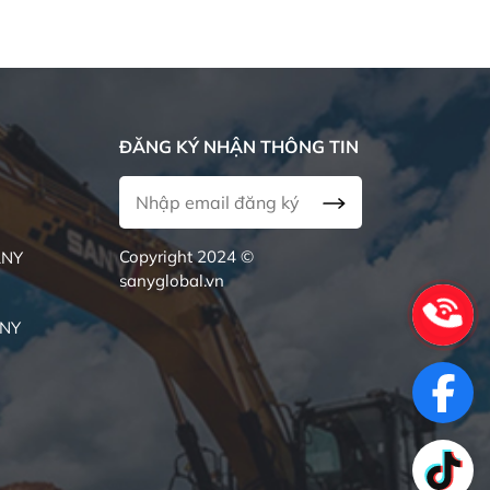
Edinburgh
tượng huyền thoại
Lâu đài
Edinburgh
ĐĂNG KÝ NHẬN THÔNG TIN
Copyright 2024 ©
ANY
sanyglobal.vn
ANY