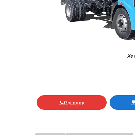
Xe 
📞
Gọi ngay
