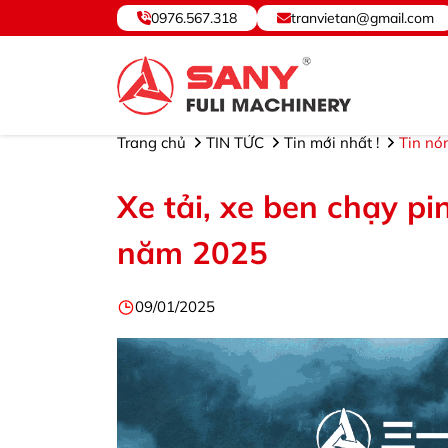
0976.567.318
tranvietan@gmail.com
SANY VIỆT NAM ® - Cung cấp, Bảo hành Thiết bị và Phụ tùng. ©Hotline: 09
Trang chủ
TIN TỨC
Tin mới nhất !
Tin nó
Xe tải, xe ben chạy p
năm 2025
09/01/2025