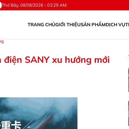
Thứ Bảy, 08/08/2026 - 03:29 AM
TRANG CHỦ
GIỚI THIỆU
SẢN PHẨM
DỊCH VỤ
T
76.567.318
ng
in điện SANY xu hướng mới