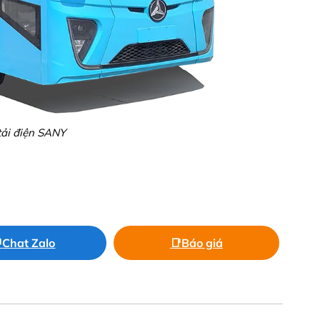
tải điện SANY

Chat Zalo
📑
Báo giá