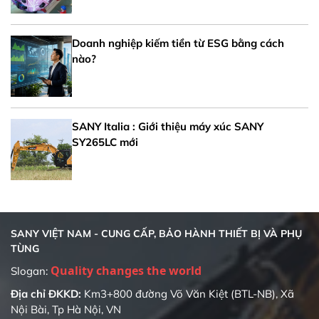
Doanh nghiệp kiếm tiền từ ESG bằng cách
nào?
SANY Italia : Giới thiệu máy xúc SANY
SY265LC mới
SANY VIỆT NAM - CUNG CẤP, BẢO HÀNH THIẾT BỊ VÀ PHỤ
TÙNG
Quality changes the world
Slogan:
Địa chỉ ĐKKD:
Km3+800 đường Võ Văn Kiệt (BTL-NB), Xã
Nội Bài, Tp Hà Nội, VN