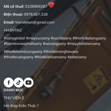
Mã số thuế
: 0108969287
Điện thoại:
0976.567.318
Email:
tranvietan@gmail.com
HASHTAG
#sanyglobal
#mayxucsany
#xuclatsany
#thietbibetongsany
#tramtronasphaltsany
#xenangsany
#mayphatdiensany
#thietbilamduongsany
#thietbinanghasany
#thietbicangsany
#thietbikhoansany
#xetaisany
DANH MỤC
THƯ VIỆN $
Hỏi Đáp Kiến Thức ?