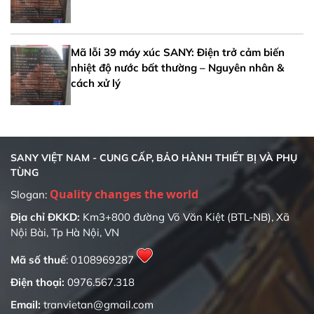
Mã lỗi 39 máy xúc SANY: Điện trở cảm biến
nhiệt độ nước bất thường – Nguyên nhân &
cách xử lý
SANY VIỆT NAM - CUNG CẤP, BẢO HÀNH THIẾT BỊ VÀ PHỤ
TÙNG
Slogan:
Địa chỉ ĐKKD:
Km3+800 đường Võ Văn Kiệt (BTL-NB), Xã
Nội Bài, Tp Hà Nội, VN
Mã số thuế
: 0108969287
Điện thoại:
0976.567.318
Email:
tranvietan@gmail.com