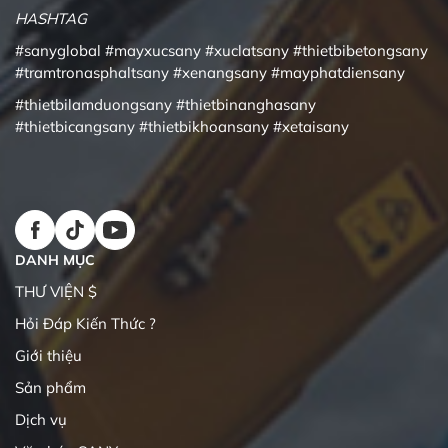
HASHTAG
#sanyglobal
#mayxucsany
#xuclatsany
#thietbibetongsany
#tramtronasphaltsany
#xenangsany
#mayphatdiensany
#thietbilamduongsany
#thietbinanghasany
#thietbicangsany
#thietbikhoansany
#xetaisany
DANH MỤC
THƯ VIỆN $
Hỏi Đáp Kiến Thức ?
Giới thiệu
Sản phẩm
Dịch vụ