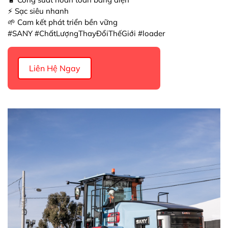
⚡ Sạc siêu nhanh
🌱 Cam kết phát triển bền vững
#SANY #ChấtLượngThayĐổiThếGiới #loader
Liên Hệ Ngay