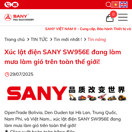
0
SANY VIỆT NAM ® - Cung cấp, Bảo hành Thiết bị và Phụ tùng
Trang chủ
TIN TỨC
Tin mới nhất !
Tin nóng
Xúc lật điện SANY SW956E đang làm
mưa làm gió trên toàn thế giới!
29/07/2025
OpenTrade Bolivia, Den Ouden tại Hà Lan, Trung Quốc,
Nam Phi, và Việt Nam... xúc lật điện SANY SW956E đang
làm mưa làm gió trên toàn thế giới!
🔋 Công suất hoàn toàn bằng điện