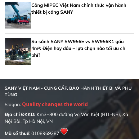
Cảng MIPEC Việt Nam chính thức vận hành
thiết bị cảng SANY
So sánh SANY SW956E vs SW956K1 gầu
4m³: Điện hay dầu – lựa chọn nào tối ưu chi
phí?
SANY VIỆT NAM - CUNG CẤP, BẢO HÀNH THIẾT BỊ VÀ PHỤ
TÙNG
Quality changes the world
Slogan:
Địa chỉ ĐKKD:
Km3+800 đường Võ Văn Kiệt (BTL-NB), Xã
Nội Bài, Tp Hà Nội, VN
Mã số thuế
: 0108969287