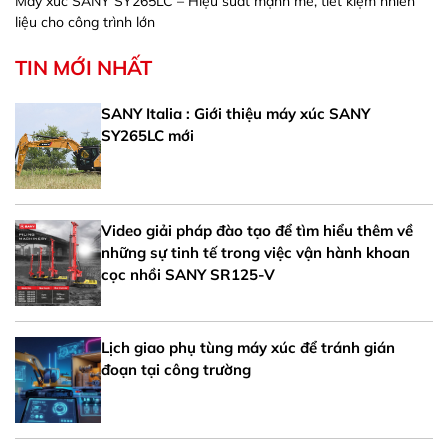
Máy xúc SANY SY265LC – Hiệu suất mạnh mẽ, tiết kiệm nhiên
liệu cho công trình lớn
TIN MỚI NHẤT
SANY Italia : Giới thiệu máy xúc SANY
SY265LC mới
Video giải pháp đào tạo để tìm hiểu thêm về
những sự tinh tế trong việc vận hành khoan
cọc nhồi SANY SR125-V
Lịch giao phụ tùng máy xúc để tránh gián
đoạn tại công trường