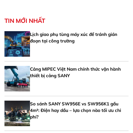
TIN MỚI NHẤT
Lịch giao phụ tùng máy xúc để tránh gián
đoạn tại công trường
Cảng MIPEC Việt Nam chính thức vận hành
thiết bị cảng SANY
So sánh SANY SW956E vs SW956K1 gầu
4m³: Điện hay dầu – lựa chọn nào tối ưu chi
phí?