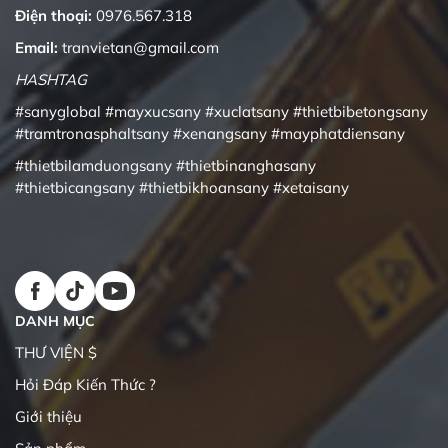
Điện thoại:
0976.567.318
Email:
tranvietan@gmail.com
HASHTAG
#sanyglobal
#mayxucsany
#xuclatsany
#thietbibetongsany
#tramtronasphaltsany
#xenangsany
#mayphatdiensany
#thietbilamduongsany
#thietbinanghasany
#thietbicangsany
#thietbikhoansany
#xetaisany
DANH MỤC
THƯ VIỆN $
Hỏi Đáp Kiến Thức ?
Giới thiệu