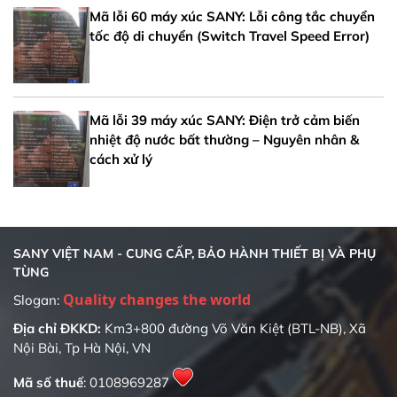
Mã lỗi 60 máy xúc SANY: Lỗi công tắc chuyển
tốc độ di chuyển (Switch Travel Speed Error)
Mã lỗi 39 máy xúc SANY: Điện trở cảm biến
nhiệt độ nước bất thường – Nguyên nhân &
cách xử lý
SANY VIỆT NAM - CUNG CẤP, BẢO HÀNH THIẾT BỊ VÀ PHỤ
TÙNG
Slogan:
Địa chỉ ĐKKD:
Km3+800 đường Võ Văn Kiệt (BTL-NB), Xã
Nội Bài, Tp Hà Nội, VN
Mã số thuế
: 0108969287