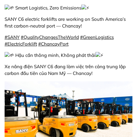
Smart Logistics, Zero Emissions
SANY C6 electric forklifts are working on South America’s
first carbon-neutral port — Chancay!
#SANY
#QualityChangesTheWorld
#GreenLogistics
#ElectricForklift
#ChancayPort
Hậu cần thông minh, Không phát thải
Xe nâng điện SANY C6 đang làm việc trên cảng trung lập
carbon đầu tiên của Nam Mỹ — Chancay!