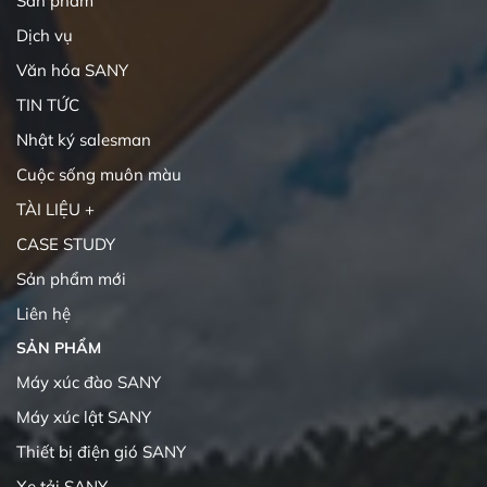
Sản phẩm
Dịch vụ
Văn hóa SANY
TIN TỨC
Nhật ký salesman
Cuộc sống muôn màu
TÀI LIỆU +
CASE STUDY
Sản phẩm mới
Liên hệ
SẢN PHẨM
Máy xúc đào SANY
Máy xúc lật SANY
Thiết bị điện gió SANY
Xe tải SANY