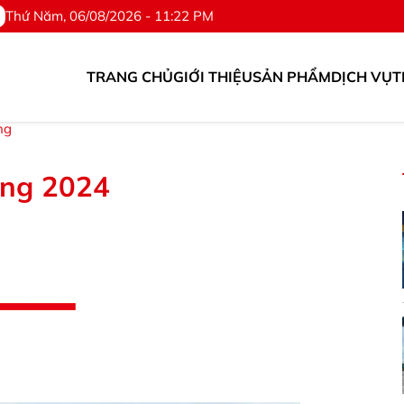
Thứ Năm, 06/08/2026 - 11:22 PM
TRANG CHỦ
GIỚI THIỆU
SẢN PHẨM
DỊCH VỤ
T
6.567.318
ng
ing 2024