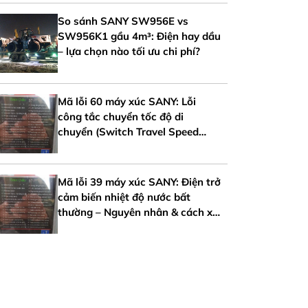
So sánh SANY SW956E vs
SW956K1 gầu 4m³: Điện hay dầu
– lựa chọn nào tối ưu chi phí?
Mã lỗi 60 máy xúc SANY: Lỗi
công tắc chuyển tốc độ di
chuyển (Switch Travel Speed
Error)
Mã lỗi 39 máy xúc SANY: Điện trở
cảm biến nhiệt độ nước bất
thường – Nguyên nhân & cách xử
lý