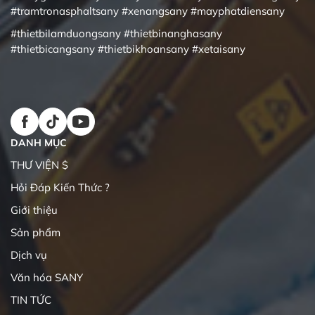
#tramtronasphaltsany
#xenangsany
#mayphatdiensany
#thietbilamduongsany
#thietbinanghasany
#thietbicangsany
#thietbikhoansany
#xetaisany
DANH MỤC
THƯ VIỆN $
Hỏi Đáp Kiến Thức ?
Giới thiệu
Sản phẩm
Dịch vụ
Văn hóa SANY
TIN TỨC