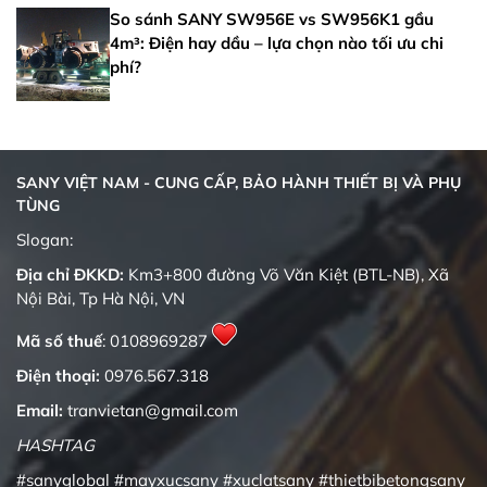
So sánh SANY SW956E vs SW956K1 gầu
4m³: Điện hay dầu – lựa chọn nào tối ưu chi
phí?
SANY VIỆT NAM - CUNG CẤP, BẢO HÀNH THIẾT BỊ VÀ PHỤ
TÙNG
Quality changes the world
Slogan:
Địa chỉ ĐKKD:
Km3+800 đường Võ Văn Kiệt (BTL-NB), Xã
Nội Bài, Tp Hà Nội, VN
Mã số thuế
: 0108969287
Điện thoại:
0976.567.318
Email:
tranvietan@gmail.com
HASHTAG
#sanyglobal
#mayxucsany
#xuclatsany
#thietbibetongsany