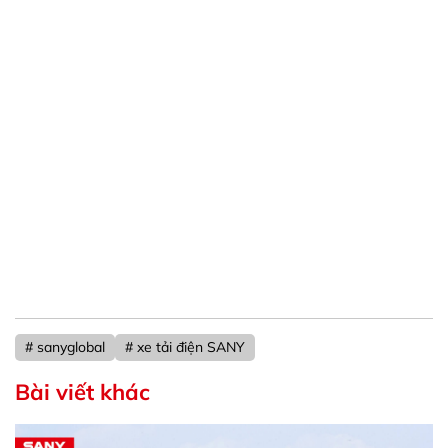
# sanyglobal
# xe tải điện SANY
Bài viết khác