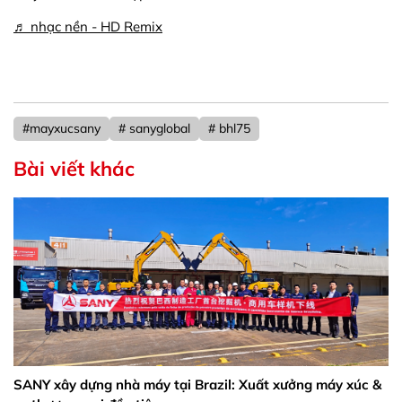
♬ nhạc nền - HD Remix
#mayxucsany
# sanyglobal
# bhl75
Bài viết khác
SANY xây dựng nhà máy tại Brazil: Xuất xưởng máy xúc &