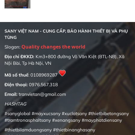
SANY VIỆT NAM - CUNG CẤP, BẢO HÀNH THIẾT BỊ VÀ PHỤ
TÙNG
Quality changes the world
Slogan:
Địa chỉ ĐKKD:
Km3+800 đường Võ Văn Kiệt (BTL-NB), Xã
Nội Bài, Tp Hà Nội, VN
Mã số thuế
: 0108969287
Điện thoại:
0976.567.318
Email:
tranvietan@gmail.com
HASHTAG
#sanyglobal
#mayxucsany
#xuclatsany
#thietbibetongsany
#tramtronasphaltsany
#xenangsany
#mayphatdiensany
#thietbilamduongsany
#thietbinanghasany