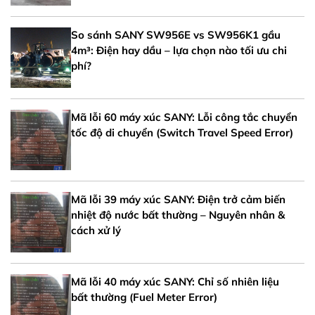
So sánh SANY SW956E vs SW956K1 gầu
4m³: Điện hay dầu – lựa chọn nào tối ưu chi
phí?
Mã lỗi 60 máy xúc SANY: Lỗi công tắc chuyển
tốc độ di chuyển (Switch Travel Speed Error)
Mã lỗi 39 máy xúc SANY: Điện trở cảm biến
nhiệt độ nước bất thường – Nguyên nhân &
cách xử lý
Mã lỗi 40 máy xúc SANY: Chỉ số nhiên liệu
bất thường (Fuel Meter Error)