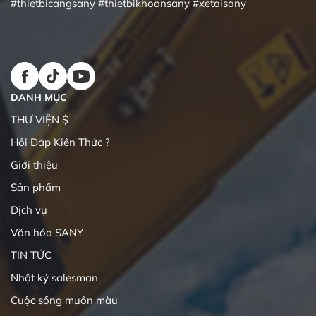
#thietbicangsany
#thietbikhoansany
#xetaisany
DANH MỤC
THƯ VIỆN $
Hỏi Đáp Kiến Thức ?
Giới thiệu
Sản phẩm
Dịch vụ
Văn hóa SANY
TIN TỨC
Nhật ký salesman
Cuộc sống muôn màu