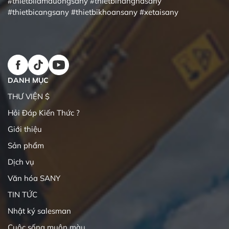
#thietbilamduongsany
#thietbinanghasany
#thietbicangsany
#thietbikhoansany
#xetaisany
DANH MỤC
THƯ VIỆN $
Hỏi Đáp Kiến Thức ?
Giới thiệu
Sản phẩm
Dịch vụ
Văn hóa SANY
TIN TỨC
Nhật ký salesman
Cuộc sống muôn màu