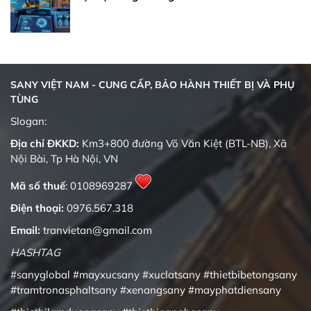
SANY VIỆT NAM - CUNG CẤP, BẢO HÀNH THIẾT BỊ VÀ PHỤ
TÙNG
Quality changes the world
Slogan:
Địa chỉ ĐKKD:
Km3+800 đường Võ Văn Kiệt (BTL-NB), Xã
Nội Bài, Tp Hà Nội, VN
Mã số thuế
: 0108969287
Điện thoại:
0976.567.318
Email:
tranvietan@gmail.com
HASHTAG
#sanyglobal
#mayxucsany
#xuclatsany
#thietbibetongsany
#tramtronasphaltsany
#xenangsany
#mayphatdiensany