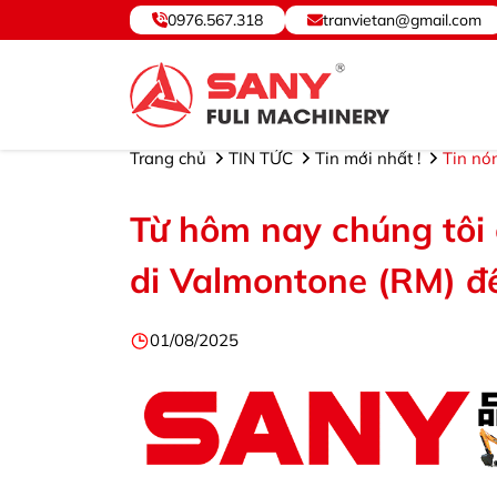
0976.567.318
tranvietan@gmail.com
SANY VIỆT NAM ® - Cung cấp, Bảo hành Thiết bị và Phụ tùn
Trang chủ
TIN TỨC
Tin mới nhất !
Tin nó
Từ hôm nay chúng tôi 
di Valmontone (RM) đến
01/08/2025