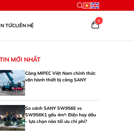
0
IN TỨC
LIÊN HỆ
TIN MỚI NHẤT
Cảng MIPEC Việt Nam chính thức
vận hành thiết bị cảng SANY
So sánh SANY SW956E vs
SW956K1 gầu 4m³: Điện hay dầu
– lựa chọn nào tối ưu chi phí?