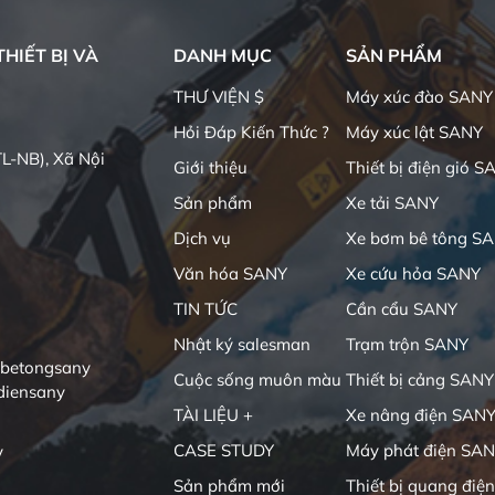
HIẾT BỊ VÀ
DANH MỤC
SẢN PHẨM
THƯ VIỆN $
Máy xúc đào SANY
Hỏi Đáp Kiến Thức ?
Máy xúc lật SANY
L-NB), Xã Nội
Giới thiệu
Thiết bị điện gió S
Sản phẩm
Xe tải SANY
Dịch vụ
Xe bơm bê tông S
Văn hóa SANY
Xe cứu hỏa SANY
TIN TỨC
Cần cẩu SANY
Nhật ký salesman
Trạm trộn SANY
ibetongsany
Cuộc sống muôn màu
Thiết bị cảng SANY
diensany
TÀI LIỆU +
Xe nâng điện SAN
CASE STUDY
Máy phát điện SA
y
Sản phẩm mới
Thiết bị quang điện