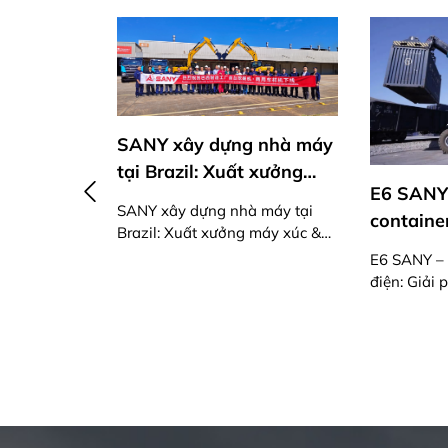
 xây dựng nhà máy
razil: Xuất xưởng
E6 SANY – Xe nâng
úc & xe thương mại
ây dựng nhà máy tại
container điện: Giải pháp
iên
: Xuất xưởng máy xúc &
xanh, thông minh cho
ơng mại đầu tiên
E6 SANY – Xe nâng container
vận hành đường sắt hiện
điện: Giải pháp xanh, thông
đại
minh cho vận hành đường sắt
hiện đại