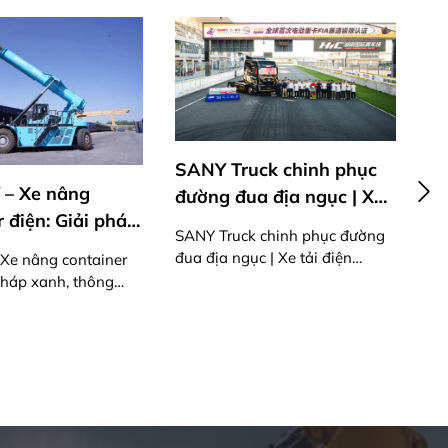
SANY Truck chinh phục
SANY Việt Nam : 27/7
đường đua địa ngục | Xe
TRI ÂN & TIẾP BƯỚC
tải điện 870PS mạnh mẽ
SANY Truck chinh phục đường
đua địa ngục | Xe tải điện
SANY Việt Nam : 27/7 – TR
870PS mạnh mẽ
& TIẾP BƯỚC