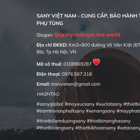
SANY VIỆT NAM - CUNG CẤP, BẢO HÀNH T
PHỤ TÙNG
Slogan:
Địa chỉ ĐKKD:
Km3+800 đường Võ Văn Kiệt (BT
Bài, Tp Hà Nội, VN
Mã số thuế
: 0108969287
Điện thoại:
0976.567.318
Email:
tranvietan@gmail.com
HASHTAG
#sanyglobal
#mayxucsany
#xuclatsany
#thietb
#tramtronasphaltsany
#xenangsany
#mayphat
#thietbilamduongsany
#thietbinanghasany
#thietbicangsany
#thietbikhoansany
#xetaisan