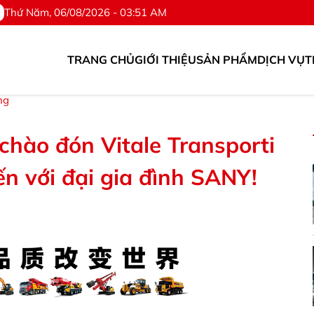
Thứ Năm, 06/08/2026 - 03:51 AM
TRANG CHỦ
GIỚI THIỆU
SẢN PHẨM
DỊCH VỤ
T
g. ©Hotline: 0976.567.318
ng
chào đón Vitale Transporti
 với đại gia đình SANY! ​