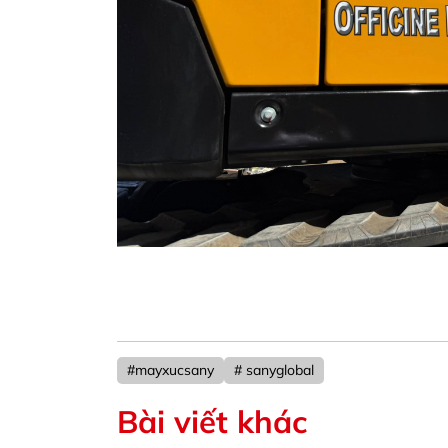
#mayxucsany
# sanyglobal
Bài viết khác