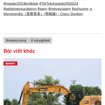
#master2024bytiktok
#TikTokAwardsVN2024
#aelaimayxucdaovn
#sany
#mayxucsany
#xuhuong
♬
Morsmordre（莫斯莫多）(剪辑版) - Crazy Donkey
#mayxucsany
# sanyglobal
Bài viết khác