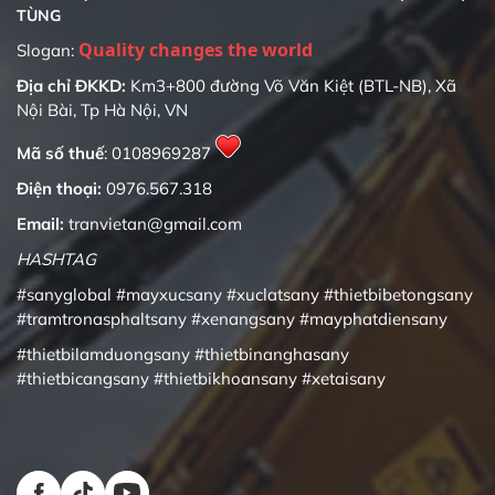
TÙNG
Quality changes the world
Slogan:
Địa chỉ ĐKKD:
Km3+800 đường Võ Văn Kiệt (BTL-NB), Xã
Nội Bài, Tp Hà Nội, VN
Mã số thuế
: 0108969287
Điện thoại:
0976.567.318
Email:
tranvietan@gmail.com
HASHTAG
#sanyglobal
#mayxucsany
#xuclatsany
#thietbibetongsany
#tramtronasphaltsany
#xenangsany
#mayphatdiensany
#thietbilamduongsany
#thietbinanghasany
#thietbicangsany
#thietbikhoansany
#xetaisany