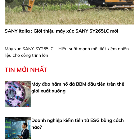
SANY Italia : Giới thiệu máy xúc SANY SY265LC mới
Máy xúc SANY SY265LC – Hiệu suất mạnh mẽ, tiết kiệm nhiên
liệu cho công trình lớn
TIN MỚI NHẤT
Máy đào hầm nổ đá BBM đầu tiên trên thế
giới xuất xưởng
Doanh nghiệp kiếm tiền từ ESG bằng cách
nào?