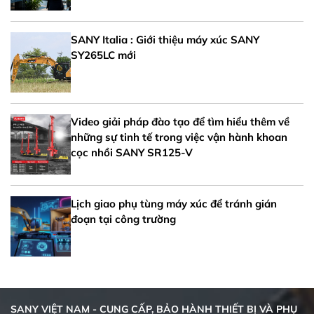
SANY Italia : Giới thiệu máy xúc SANY
SY265LC mới
Video giải pháp đào tạo để tìm hiểu thêm về
những sự tinh tế trong việc vận hành khoan
cọc nhồi SANY SR125-V
Lịch giao phụ tùng máy xúc để tránh gián
đoạn tại công trường
SANY VIỆT NAM - CUNG CẤP, BẢO HÀNH THIẾT BỊ VÀ PHỤ