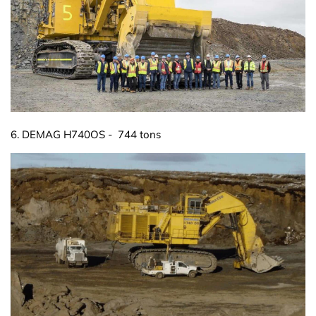
6. DEMAG H740OS - 744 tons