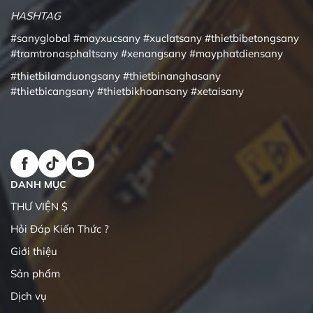
HASHTAG
#sanyglobal
#mayxucsany
#xuclatsany
#thietbibetongsany
#tramtronasphaltsany
#xenangsany
#mayphatdiensany
#thietbilamduongsany
#thietbinanghasany
#thietbicangsany
#thietbikhoansany
#xetaisany
DANH MỤC
THƯ VIỆN $
Hỏi Đáp Kiến Thức ?
Giới thiệu
Sản phẩm
Dịch vụ