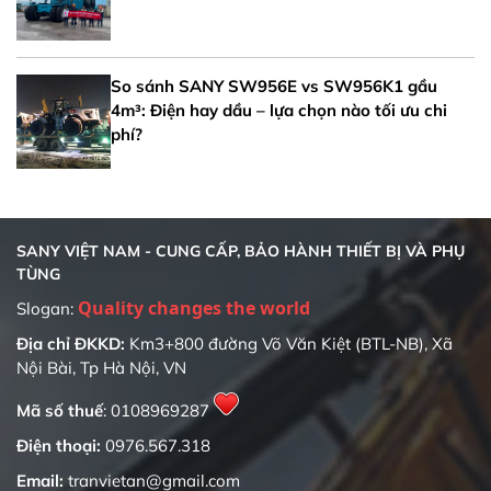
So sánh SANY SW956E vs SW956K1 gầu
4m³: Điện hay dầu – lựa chọn nào tối ưu chi
phí?
SANY VIỆT NAM - CUNG CẤP, BẢO HÀNH THIẾT BỊ VÀ PHỤ
TÙNG
Slogan:
Địa chỉ ĐKKD:
Km3+800 đường Võ Văn Kiệt (BTL-NB), Xã
Nội Bài, Tp Hà Nội, VN
Mã số thuế
: 0108969287
Điện thoại:
0976.567.318
Email:
tranvietan@gmail.com