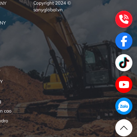
Copyright 2024 ©
ANY
sanyglobal.vn
ANY
Y
NY
g
ên cao
ydro