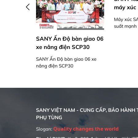
máy x
SANY x
máy xúc SANY SY265LC
đầu t
Brazil:
mới
xe thươ
Máy xúc SANY SY265LC – Hiệu
suất mạnh mẽ, tiết kiệm nhiên
liệu cho công trình lớn
bàn giao 06
n SCP30
n giao 06 xe
30
SANY VIỆT NAM - CUNG CẤP, BẢO HÀNH T
PHỤ TÙNG
Slogan: