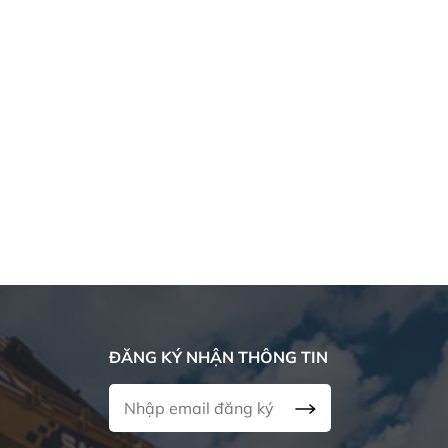
đường đua địa ngục | Xe
TRI ÂN & TIẾP BƯỚC
tải điện 870PS mạnh mẽ
SANY Truck chinh phục đường
đua địa ngục | Xe tải điện
SANY Việt Nam : 27/7 – TR
870PS mạnh mẽ
& TIẾP BƯỚC
ĐĂNG KÝ NHẬN THÔNG TIN