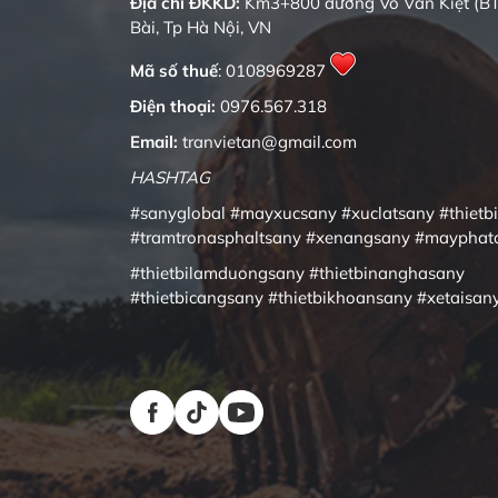
Địa chỉ ĐKKD:
Km3+800 đường Võ Văn Kiệt (BT
Bài, Tp Hà Nội, VN
Mã số thuế
: 0108969287
Điện thoại:
0976.567.318
Email:
tranvietan@gmail.com
HASHTAG
#sanyglobal
#mayxucsany
#xuclatsany
#thietb
#tramtronasphaltsany
#xenangsany
#mayphat
#thietbilamduongsany
#thietbinanghasany
#thietbicangsany
#thietbikhoansany
#xetaisan