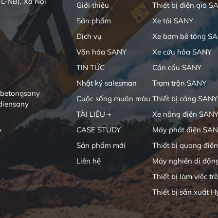
L-NB), Xã Nội
Giới thiệu
Thiết bị điện gió S
Sản phẩm
Xe tải SANY
Dịch vụ
Xe bơm bê tông S
Văn hóa SANY
Xe cứu hỏa SANY
TIN TỨC
Cần cẩu SANY
Nhật ký salesman
Trạm trộn SANY
ibetongsany
Cuộc sống muôn màu
Thiết bị cảng SANY
diensany
TÀI LIỆU +
Xe nâng điện SAN
CASE STUDY
Máy phát điện SA
y
Sản phẩm mới
Thiết bị quang điện
Liên hệ
Máy nghiền di độn
Thiết bị làm việc tr
Thiết bị sản xuất H