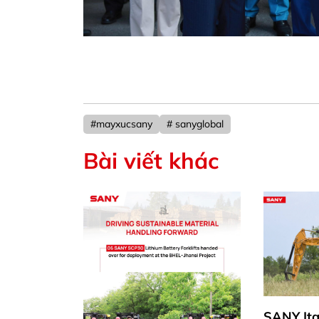
#mayxucsany
# sanyglobal
Bài viết khác
SANY 
tại Br
SANY Italia : Giới thiệu