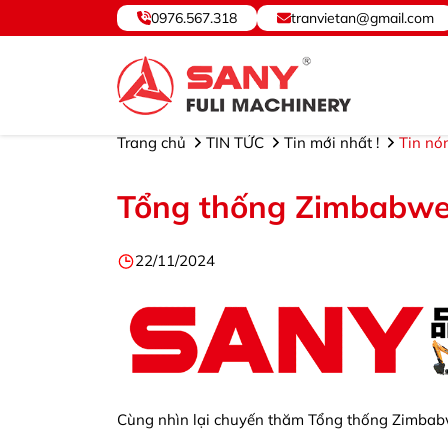
0976.567.318
tranvietan@gmail.com
SANY VIỆT NAM ® - Cung cấp, Bảo hành Thiết bị và Phụ tùng. ©Hot
Trang chủ
TIN TỨC
Tin mới nhất !
Tin nó
Tổng thống Zimbabw
22/11/2024
Cùng nhìn lại chuyến thăm Tổng thống Zimba