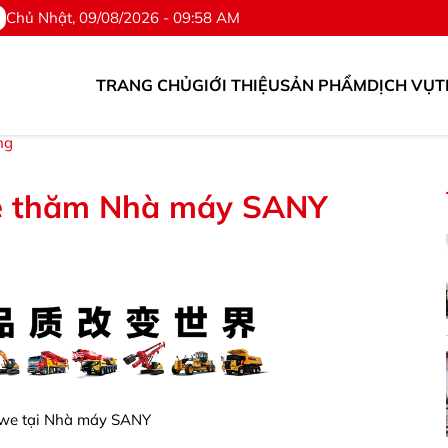
Chủ Nhật, 09/08/2026 - 09:58 AM
TRANG CHỦ
GIỚI THIỆU
SẢN PHẨM
DỊCH VỤ
T
line: 0976.567.318
ng
e thăm Nhà máy SANY
bwe tại Nhà máy SANY