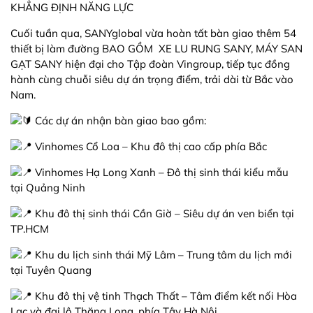
KHẲNG ĐỊNH NĂNG LỰC
Cuối tuần qua, SANYglobal vừa hoàn tất bàn giao thêm 54
thiết bị làm đường BAO GỒM XE LU RUNG SANY, MÁY SAN
GẠT SANY hiện đại cho Tập đoàn Vingroup, tiếp tục đồng
hành cùng chuỗi siêu dự án trọng điểm, trải dài từ Bắc vào
Nam.
Các dự án nhận bàn giao bao gồm:
Vinhomes Cổ Loa – Khu đô thị cao cấp phía Bắc
Vinhomes Hạ Long Xanh – Đô thị sinh thái kiểu mẫu
tại Quảng Ninh
Khu đô thị sinh thái Cần Giờ – Siêu dự án ven biển tại
TP.HCM
Khu du lịch sinh thái Mỹ Lâm – Trung tâm du lịch mới
tại Tuyên Quang
Khu đô thị vệ tinh Thạch Thất – Tâm điểm kết nối Hòa
Lạc và đại lộ Thăng Long, phía Tây Hà Nội.