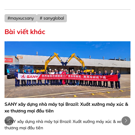
#mayxucsany
# sanyglobal
Bài viết khác
SANY xây dựng nhà máy tại Brazil: Xuất xưởng máy xúc &
xe thương mại đầu tiên
SANY xây dựng nhà máy tại Brazil: Xuất xưởng máy xúc & xe
thương mại đầu tiên
E6