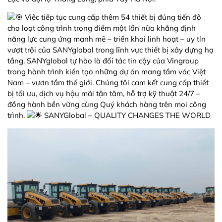
Việc tiếp tục cung cấp thêm 54 thiết bị đúng tiến độ
cho loạt công trình trọng điểm một lần nữa khẳng định
năng lực cung ứng mạnh mẽ – triển khai linh hoạt – uy tín
vượt trội của SANYglobal trong lĩnh vực thiết bị xây dựng hạ
tầng. SANYglobal tự hào là đối tác tin cậy của Vingroup
trong hành trình kiến tạo những dự án mang tầm vóc Việt
Nam – vươn tầm thế giới. Chúng tôi cam kết cung cấp thiết
bị tối ưu, dịch vụ hậu mãi tận tâm, hỗ trợ kỹ thuật 24/7 –
đồng hành bền vững cùng Quý khách hàng trên mọi công
trình.
SANYGlobal – QUALITY CHANGES THE WORLD