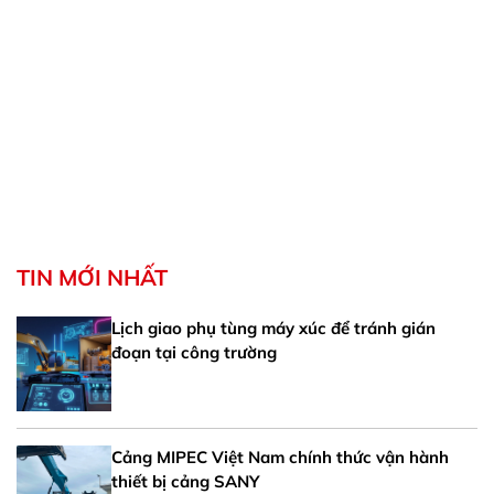
mi
E6 
cho
TIN MỚI NHẤT
Lịch giao phụ tùng máy xúc để tránh gián
đoạn tại công trường
Cảng MIPEC Việt Nam chính thức vận hành
thiết bị cảng SANY