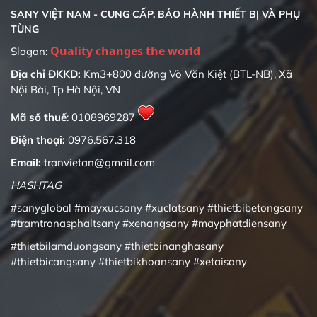
SANY VIỆT NAM - CUNG CẤP, BẢO HÀNH THIẾT BỊ VÀ PHỤ
TÙNG
Quality changes the world
Slogan:
Địa chỉ ĐKKD:
Km3+800 đường Võ Văn Kiệt (BTL-NB), Xã
Nội Bài, Tp Hà Nội, VN
Mã số thuế
: 0108969287
Điện thoại:
0976.567.318
Email:
tranvietan@gmail.com
HASHTAG
#sanyglobal
#mayxucsany
#xuclatsany
#thietbibetongsany
#tramtronasphaltsany
#xenangsany
#mayphatdiensany
#thietbilamduongsany
#thietbinanghasany
#thietbicangsany
#thietbikhoansany
#xetaisany