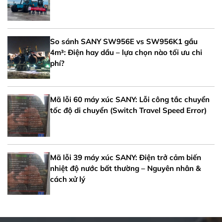
So sánh SANY SW956E vs SW956K1 gầu
4m³: Điện hay dầu – lựa chọn nào tối ưu chi
phí?
Mã lỗi 60 máy xúc SANY: Lỗi công tắc chuyển
tốc độ di chuyển (Switch Travel Speed Error)
Mã lỗi 39 máy xúc SANY: Điện trở cảm biến
nhiệt độ nước bất thường – Nguyên nhân &
cách xử lý