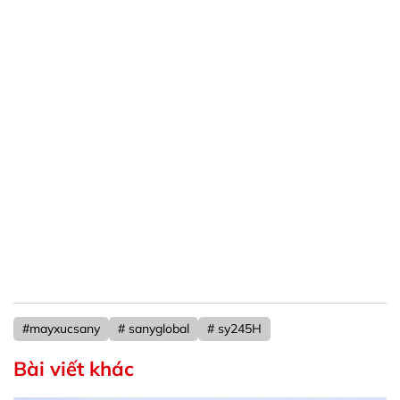
#mayxucsany
# sanyglobal
# sy245H
Bài viết khác