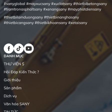
#sanyglobal
#mayxucsany
#xuclatsany
#thietbibetongsany
#tramtronasphaltsany
#xenangsany
#mayphatdiensany
#thietbilamduongsany
#thietbinanghasany
#thietbicangsany
#thietbikhoansany
#xetaisany
DANH MỤC
THƯ VIỆN $
Hỏi Đáp Kiến Thức ?
Giới thiệu
Sản phẩm
Dịch vụ
Văn hóa SANY
TIN TỨC