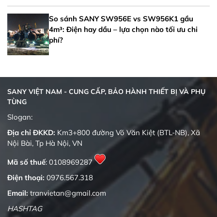
So sánh SANY SW956E vs SW956K1 gầu
4m³: Điện hay dầu – lựa chọn nào tối ưu chi
phí?
SANY VIỆT NAM - CUNG CẤP, BẢO HÀNH THIẾT BỊ VÀ PHỤ
TÙNG
Quality changes the world
Slogan:
Địa chỉ ĐKKD:
Km3+800 đường Võ Văn Kiệt (BTL-NB), Xã
Nội Bài, Tp Hà Nội, VN
Mã số thuế
: 0108969287
Điện thoại:
0976.567.318
Email:
tranvietan@gmail.com
HASHTAG