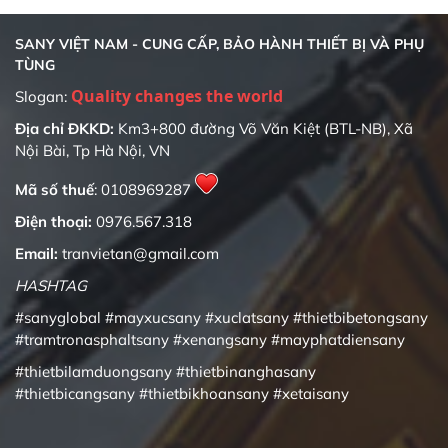
SANY VIỆT NAM - CUNG CẤP, BẢO HÀNH THIẾT BỊ VÀ PHỤ
TÙNG
Quality changes the world
Slogan:
Địa chỉ ĐKKD:
Km3+800 đường Võ Văn Kiệt (BTL-NB), Xã
Nội Bài, Tp Hà Nội, VN
Mã số thuế
: 0108969287
Điện thoại:
0976.567.318
Email:
tranvietan@gmail.com
HASHTAG
#sanyglobal
#mayxucsany
#xuclatsany
#thietbibetongsany
#tramtronasphaltsany
#xenangsany
#mayphatdiensany
#thietbilamduongsany
#thietbinanghasany
#thietbicangsany
#thietbikhoansany
#xetaisany