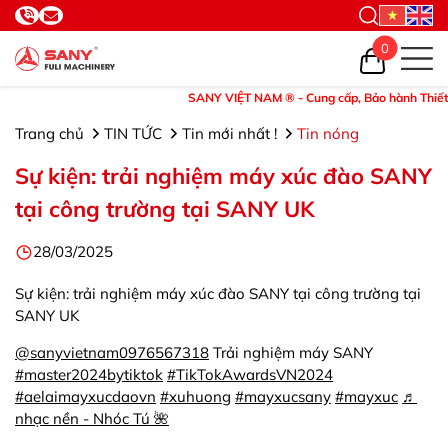
0
SANY VIỆT NAM ® - Cung cấp, Bảo hành Thiết bị 
Trang chủ
TIN TỨC
Tin mới nhất !
Tin nóng
Sự kiện: trải nghiệm máy xúc đào SANY
tại công trường tại SANY UK
28/03/2025
Sự kiện: trải nghiệm máy xúc đào SANY tại công trường tại
SANY UK
@sanyvietnam0976567318
Trải nghiệm máy SANY
#master2024bytiktok
#TikTokAwardsVN2024
#aelaimayxucdaovn
#xuhuong
#mayxucsany
#mayxuc
♬
nhạc nền - Nhóc Tú 🌺