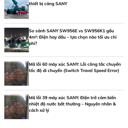
thiết bị cảng SANY
So sánh SANY SW956E vs SW956K1 gầu
4m³: Điện hay dầu – lựa chọn nào tối ưu chi
phí?
Mã lỗi 60 máy xúc SANY: Lỗi công tắc chuyển
tốc độ di chuyển (Switch Travel Speed Error)
Mã lỗi 39 máy xúc SANY: Điện trở cảm biến
nhiệt độ nước bất thường – Nguyên nhân &
cách xử lý