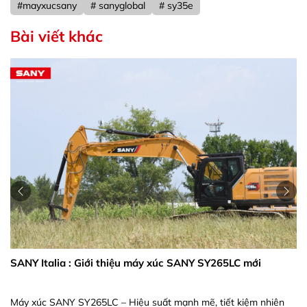
#mayxucsany
# sanyglobal
# sy35e
Bài viết khác
SANY Italia : Giới thiệu máy xúc SANY SY265LC mới
Máy xúc SANY SY265LC – Hiệu suất mạnh mẽ, tiết kiệm nhiên