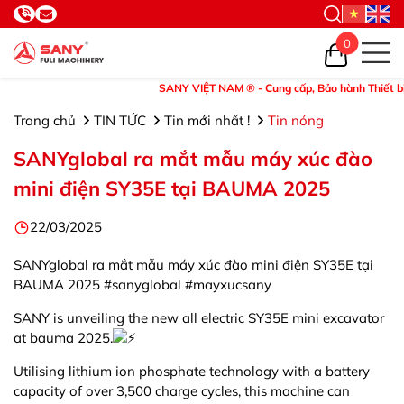
0
SANY VIỆT NAM ® - Cung cấp, Bảo hành Thiết bị và P
Trang chủ
TIN TỨC
Tin mới nhất !
Tin nóng
SANYglobal ra mắt mẫu máy xúc đào
mini điện SY35E tại BAUMA 2025
22/03/2025
SANYglobal ra mắt mẫu máy xúc đào mini điện SY35E tại
BAUMA 2025 #sanyglobal #mayxucsany
SANY is unveiling the new all electric SY35E mini excavator
at bauma 2025.
Utilising lithium ion phosphate technology with a battery
capacity of over 3,500 charge cycles, this machine can