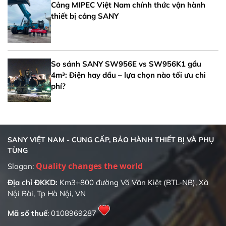
Cảng MIPEC Việt Nam chính thức vận hành
thiết bị cảng SANY
So sánh SANY SW956E vs SW956K1 gầu
4m³: Điện hay dầu – lựa chọn nào tối ưu chi
phí?
SANY VIỆT NAM - CUNG CẤP, BẢO HÀNH THIẾT BỊ VÀ PHỤ
TÙNG
Quality changes the world
Slogan:
Địa chỉ ĐKKD:
Km3+800 đường Võ Văn Kiệt (BTL-NB), Xã
Nội Bài, Tp Hà Nội, VN
Mã số thuế
: 0108969287