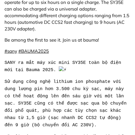
operate for up to six hours on a single charge. The SY35E
can also be charged via a universal adapter,
accommodating different charging options ranging from 1.5
hours (automotive DC CCS2 fast charging) to 9 hours (AC
230V adapter).
Be among the first to see it. Join us at bauma!
#sany
#BAUMA2025
SANY ra mắt máy xúc mini SY35E toàn bộ điện
mới tại Bauma 2025.
Sử dụng công nghệ lithium ion phosphate với
dung lượng pin hơn 3.500 chu kỳ sạc, máy này
có thể hoạt động lên đến sáu giờ với một lần
sạc. SY35E cũng có thể được sạc qua bộ chuyển
đổi phổ quát, phù hợp các tùy chọn sạc khác
nhau từ 1,5 giờ (sạc nhanh DC CCS2 tự động)
đến 9 giờ (bộ chuyển đổi AC 230V).