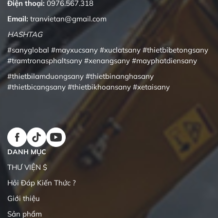
Điện thoại:
0976.567.318
Email:
tranvietan@gmail.com
HASHTAG
#sanyglobal
#mayxucsany
#xuclatsany
#thietbibetongsany
#tramtronasphaltsany
#xenangsany
#mayphatdiensany
#thietbilamduongsany
#thietbinanghasany
#thietbicangsany
#thietbikhoansany
#xetaisany
DANH MỤC
THƯ VIỆN $
Hỏi Đáp Kiến Thức ?
Giới thiệu
Sản phẩm