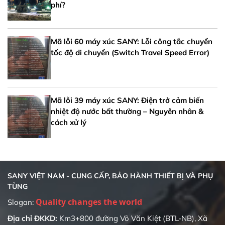
phí?
Mã lỗi 60 máy xúc SANY: Lỗi công tắc chuyển
tốc độ di chuyển (Switch Travel Speed Error)
Mã lỗi 39 máy xúc SANY: Điện trở cảm biến
nhiệt độ nước bất thường – Nguyên nhân &
cách xử lý
SANY VIỆT NAM - CUNG CẤP, BẢO HÀNH THIẾT BỊ VÀ PHỤ
TÙNG
Quality changes the world
Slogan:
Địa chỉ ĐKKD:
Km3+800 đường Võ Văn Kiệt (BTL-NB), Xã