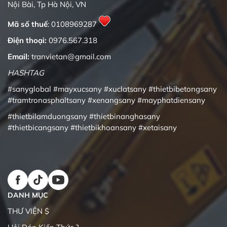
Nội Bài, Tp Hà Nội, VN
Mã số thuế
: 0108969287
Điện thoại:
0976.567.318
Email:
tranvietan@gmail.com
HASHTAG
#sanyglobal
#mayxucsany
#xuclatsany
#thietbibetongsany
#tramtronasphaltsany
#xenangsany
#mayphatdiensany
#thietbilamduongsany
#thietbinanghasany
#thietbicangsany
#thietbikhoansany
#xetaisany
DANH MỤC
THƯ VIỆN $