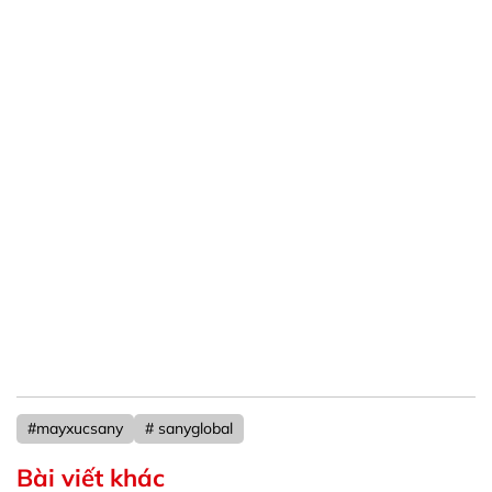
#mayxucsany
# sanyglobal
Bài viết khác