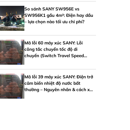
So sánh SANY SW956E vs
SW956K1 gầu 4m³: Điện hay dầu
– lựa chọn nào tối ưu chi phí?
Mã lỗi 60 máy xúc SANY: Lỗi
công tắc chuyển tốc độ di
chuyển (Switch Travel Speed
Error)
Mã lỗi 39 máy xúc SANY: Điện trở
cảm biến nhiệt độ nước bất
thường – Nguyên nhân & cách xử
lý