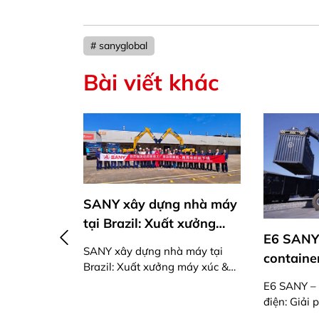
# sanyglobal
Bài viết khác
SANY xây dựng nhà máy
tại Brazil: Xuất xưởng
E6 SANY
máy xúc & xe thương mại
SANY xây dựng nhà máy tại
container
đầu tiên
Brazil: Xuất xưởng máy xúc &
xanh, th
xe thương mại đầu tiên
E6 SANY – 
SANY
vận hành
điện: Giải
 công
đại
minh cho v