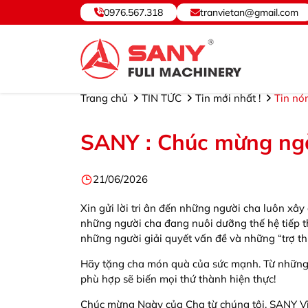
0976.567.318
tranvietan@gmail.com
SANY VIỆT NAM ® - Cung cấp, Bảo hành Thiết bị và Phụ
Trang chủ
TIN TỨC
Tin mới nhất !
Tin nó
SANY : Chúc mừng ng
21/06/2026
Xin gửi lời tri ân đến những người cha luôn xâ
những người cha đang nuôi dưỡng thế hệ tiếp 
những người giải quyết vấn đề và những “trợ t
Hãy tặng cha món quà của sức mạnh. Từ những 
phù hợp sẽ biến mọi thứ thành hiện thực!
Chúc mừng Ngày của Cha từ chúng tôi. SANY 