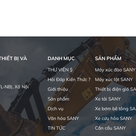
HIẾT BỊ VÀ
DANH MỤC
SẢN PHẨM
THƯ VIỆN $
Máy xúc đào SANY
Hỏi Đáp Kiến Thức ?
Máy xúc lật SANY
L-NB), Xã Nội
Giới thiệu
Thiết bị điện gió S
Sản phẩm
Xe tải SANY
Dịch vụ
Xe bơm bê tông S
Văn hóa SANY
Xe cứu hỏa SANY
TIN TỨC
Cần cẩu SANY