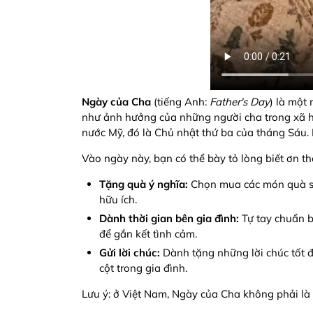
Ngày của Cha
(tiếng Anh:
Father's Day
) là một
như ảnh hưởng của những người cha trong xã h
nước Mỹ, đó là Chủ nhật thứ ba của tháng Sáu
Vào ngày này, bạn có thể bày tỏ lòng biết ơn t
Tặng quà ý nghĩa:
Chọn mua các món quà sứ
hữu ích.
Dành thời gian bên gia đình:
Tự tay chuẩn b
để gắn kết tình cảm.
Gửi lời chúc:
Dành tặng những lời chúc tốt đ
cột trong gia đình.
Lưu ý: ở Việt Nam, Ngày của Cha không phải là 