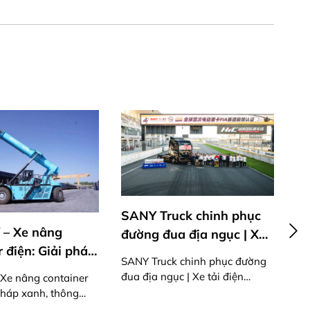
SANY Truck chinh phục
SA
 – Xe nâng
đường đua địa ngục | Xe
TR
 điện: Giải pháp
tải điện 870PS mạnh mẽ
SANY Truck chinh phục đường
ông minh cho
đua địa ngục | Xe tải điện
SA
Xe nâng container
 đường sắt hiện
870PS mạnh mẽ
& 
 pháp xanh, thông
ận hành đường sắt