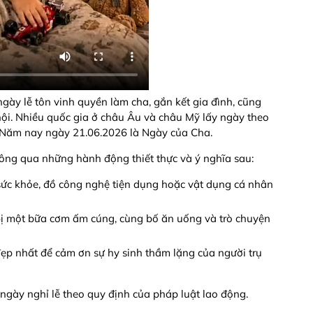
 ngày lễ tôn vinh quyền làm cha, gắn kết gia đình, cũng
ội. Nhiều quốc gia ở châu Âu và châu Mỹ lấy ngày theo
. Năm nay ngày 21.06.2026 là Ngày của Cha.
hông qua những hành động thiết thực và ý nghĩa sau:
c khỏe, đồ công nghệ tiện dụng hoặc vật dụng cá nhân
ị một bữa cơm ấm cúng, cùng bố ăn uống và trò chuyện
ẹp nhất để cảm ơn sự hy sinh thầm lặng của người trụ
ngày nghỉ lễ theo quy định của pháp luật lao động.