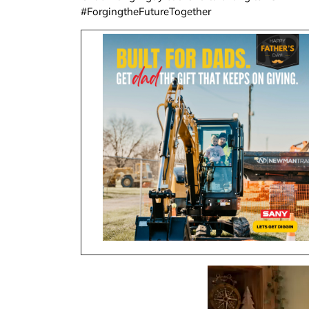
#ForgingtheFutureTogether