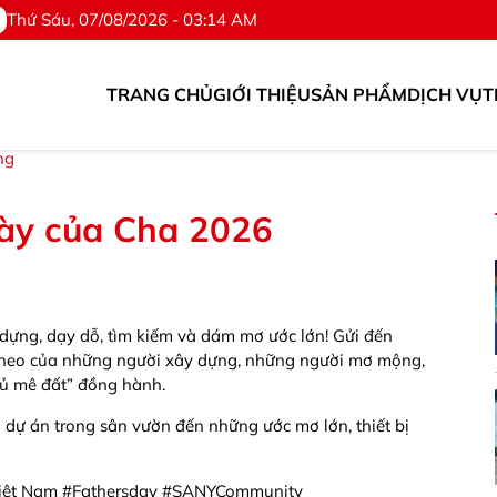
Thứ Sáu, 07/08/2026 - 03:14 AM
TRANG CHỦ
GIỚI THIỆU
SẢN PHẨM
DỊCH VỤ
T
 tùng. ©Hotline: 0976.567.318
ng
ày của Cha 2026
y dựng, dạy dỗ, tìm kiếm và dám mơ ước lớn! Gửi đến
theo của những người xây dựng, những người mơ mộng,
hủ mê đất” đồng hành.
dự án trong sân vườn đến những ước mơ lớn, thiết bị
Việt Nam #Fathersday #SANYCommunity