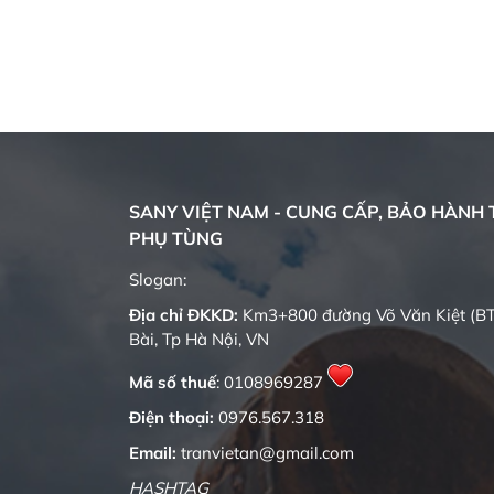
 tượng
hiện đại
 SY26C
 đài
 dưới biểu
Lâu đài
SANY VIỆT NAM - CUNG CẤP, BẢO HÀNH T
PHỤ TÙNG
Quality changes the world
Slogan:
Địa chỉ ĐKKD:
Km3+800 đường Võ Văn Kiệt (BT
Bài, Tp Hà Nội, VN
Mã số thuế
: 0108969287
Điện thoại:
0976.567.318
Email:
tranvietan@gmail.com
HASHTAG