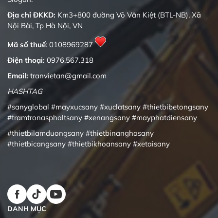
Địa chỉ ĐKKD:
Km3+800 đường Võ Văn Kiệt (BTL-NB), Xã
Nội Bài, Tp Hà Nội, VN
Mã số thuế
: 0108969287
Điện thoại:
0976.567.318
Email:
tranvietan@gmail.com
HASHTAG
#sanyglobal
#mayxucsany
#xuclatsany
#thietbibetongsany
#tramtronasphaltsany
#xenangsany
#mayphatdiensany
#thietbilamduongsany
#thietbinanghasany
#thietbicangsany
#thietbikhoansany
#xetaisany
DANH MỤC