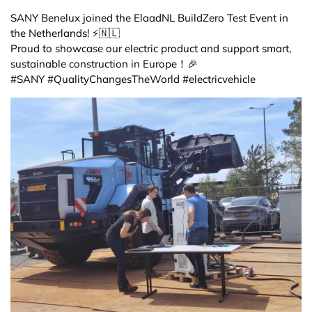
SANY Benelux joined the ElaadNL BuildZero Test Event in
the Netherlands! ⚡️🇳🇱
Proud to showcase our electric product and support smart,
sustainable construction in Europe！🎉
#SANY #QualityChangesTheWorld #electricvehicle