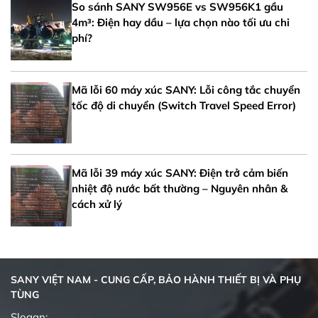
So sánh SANY SW956E vs SW956K1 gầu
4m³: Điện hay dầu – lựa chọn nào tối ưu chi
phí?
Mã lỗi 60 máy xúc SANY: Lỗi công tắc chuyển
tốc độ di chuyển (Switch Travel Speed Error)
Mã lỗi 39 máy xúc SANY: Điện trở cảm biến
nhiệt độ nước bất thường – Nguyên nhân &
cách xử lý
SANY VIỆT NAM - CUNG CẤP, BẢO HÀNH THIẾT BỊ VÀ PHỤ
TÙNG
Slogan: