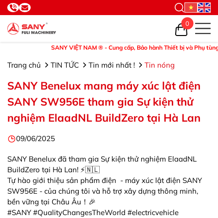
0
SANY VIỆT NAM ® - Cung cấp, Bảo hành Thiết bị và Phụ tùng. ©Hot
Trang chủ
TIN TỨC
Tin mới nhất !
Tin nóng
SANY Benelux mang máy xúc lật điện
SANY SW956E tham gia Sự kiện thử
nghiệm ElaadNL BuildZero tại Hà Lan
09/06/2025
SANY Benelux đã tham gia Sự kiện thử nghiệm ElaadNL
BuildZero tại Hà Lan! ⚡️🇳🇱
Tự hào giới thiệu sản phẩm điện - máy xúc lật điện SANY
SW956E - của chúng tôi và hỗ trợ xây dựng thông minh,
bền vững tại Châu Âu！🎉
#SANY #QualityChangesTheWorld #electricvehicle