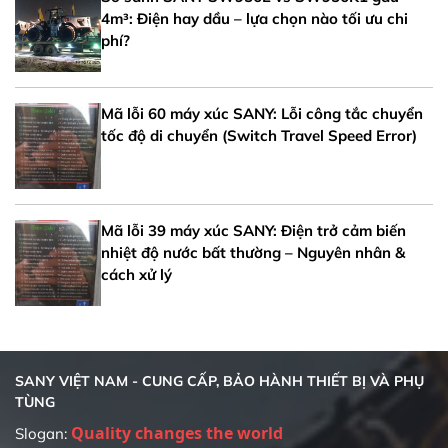
4m³: Điện hay dầu – lựa chọn nào tối ưu chi
phí?
Mã lỗi 60 máy xúc SANY: Lỗi công tắc chuyển
tốc độ di chuyển (Switch Travel Speed Error)
Mã lỗi 39 máy xúc SANY: Điện trở cảm biến
nhiệt độ nước bất thường – Nguyên nhân &
cách xử lý
SANY VIỆT NAM - CUNG CẤP, BẢO HÀNH THIẾT BỊ VÀ PHỤ
TÙNG
Quality changes the world
Slogan: