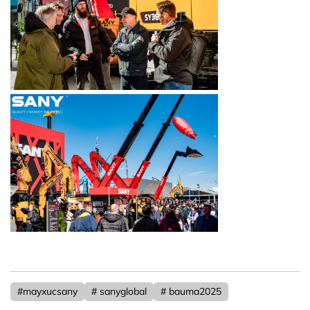
#mayxucsany
# sanyglobal
# bauma2025