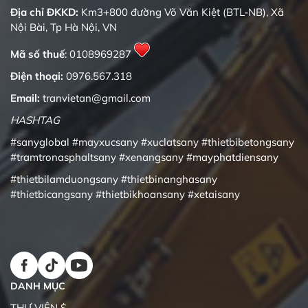
Địa chỉ ĐKKD:
Km3+800 đường Võ Văn Kiệt (BTL-NB), Xã
Nội Bài, Tp Hà Nội, VN
Mã số thuế
: 0108969287
Điện thoại:
0976.567.318
Email:
tranvietan@gmail.com
HASHTAG
#sanyglobal
#mayxucsany
#xuclatsany
#thietbibetongsany
#tramtronasphaltsany
#xenangsany
#mayphatdiensany
#thietbilamduongsany
#thietbinanghasany
#thietbicangsany
#thietbikhoansany
#xetaisany
DANH MỤC
THƯ VIỆN $