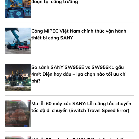
đoạn tại công trường
Cảng MIPEC Việt Nam chính thức vận hành
thiết bị cảng SANY
So sánh SANY SW956E vs SW956K1 gầu
4m³: Điện hay dầu – lựa chọn nào tối ưu chi
phí?
Mã lỗi 60 máy xúc SANY: Lỗi công tắc chuyển
tốc độ di chuyển (Switch Travel Speed Error)