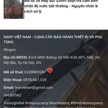
Mã lỗi 39 máy xúc SANY: Điện trở cảm biến
nhiệt độ nước bất thường – Nguyên nhân &
cách xử lý
SANY VIỆT NAM - CUNG CẤP, BẢO HÀNH THIẾT BỊ VÀ PHỤ
TÙNG
Quality changes the world
Slogan:
Địa chỉ ĐKKD:
Km3+800 đường Võ Văn Kiệt (BTL-NB), Xã
Nội Bài, Tp Hà Nội, VN
Mã số thuế
: 0108969287
Điện thoại:
0976.567.318
Email:
tranvietan@gmail.com
HASHTAG
#sanyglobal
#mayxucsany
#xuclatsany
#thietbibetongsany