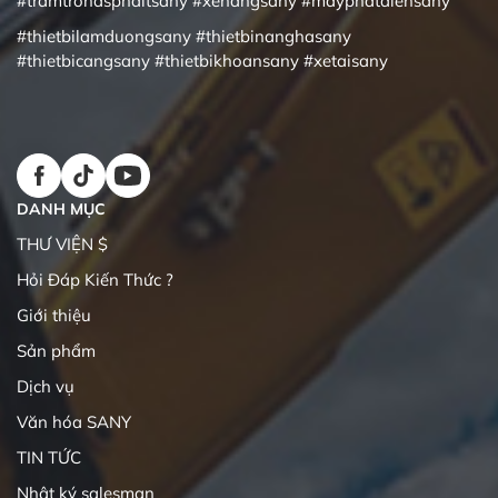
#tramtronasphaltsany
#xenangsany
#mayphatdiensany
#thietbilamduongsany
#thietbinanghasany
#thietbicangsany
#thietbikhoansany
#xetaisany
DANH MỤC
THƯ VIỆN $
Hỏi Đáp Kiến Thức ?
Giới thiệu
Sản phẩm
Dịch vụ
Văn hóa SANY
TIN TỨC
Nhật ký salesman