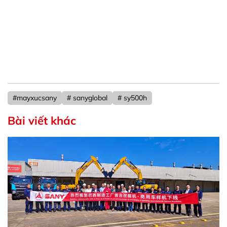
#mayxucsany
# sanyglobal
# sy500h
Bài viết khác