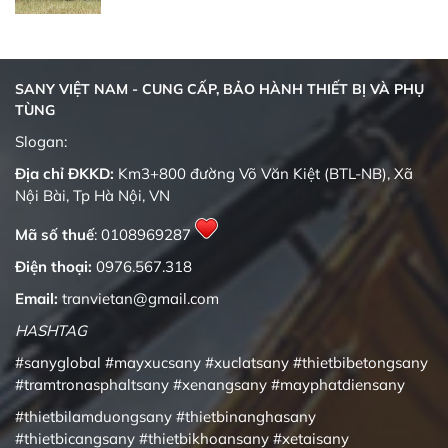
SANY VIỆT NAM - CUNG CẤP, BẢO HÀNH THIẾT BỊ VÀ PHỤ
TÙNG
Quality changes the world
Slogan:
Địa chỉ ĐKKD:
Km3+800 đường Võ Văn Kiệt (BTL-NB), Xã
Nội Bài, Tp Hà Nội, VN
Mã số thuế
: 0108969287
Điện thoại:
0976.567.318
Email:
tranvietan@gmail.com
HASHTAG
#sanyglobal
#mayxucsany
#xuclatsany
#thietbibetongsany
#tramtronasphaltsany
#xenangsany
#mayphatdiensany
#thietbilamduongsany
#thietbinanghasany
#thietbicangsany
#thietbikhoansany
#xetaisany