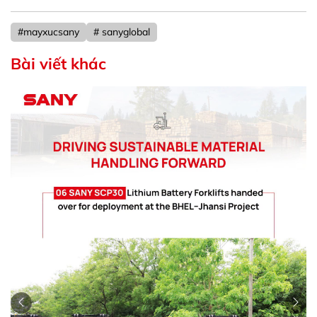
#mayxucsany
# sanyglobal
Bài viết khác