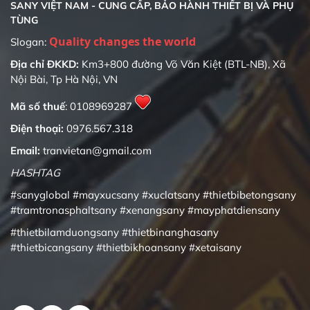
SANY VIỆT NAM - CUNG CẤP, BẢO HÀNH THIẾT BỊ VÀ PHỤ
TÙNG
Quality changes the world
Slogan:
Địa chỉ ĐKKD:
Km3+800 đường Võ Văn Kiệt (BTL-NB), Xã
Nội Bài, Tp Hà Nội, VN
Mã số thuế
: 0108969287
Điện thoại:
0976.567.318
Email:
tranvietan@gmail.com
HASHTAG
#sanyglobal
#mayxucsany
#xuclatsany
#thietbibetongsany
#tramtronasphaltsany
#xenangsany
#mayphatdiensany
#thietbilamduongsany
#thietbinanghasany
#thietbicangsany
#thietbikhoansany
#xetaisany