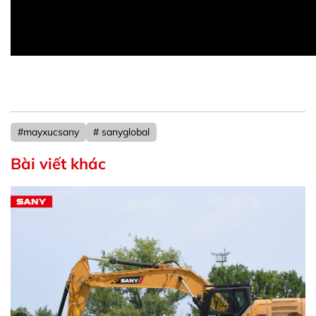
#mayxucsany
# sanyglobal
Bài viết khác