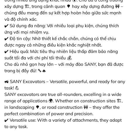
xây dựng 🏗️, trong cảnh quan 🌳 hay xây dựng đường 🚧 –
chúng đều mang đến sự kết hợp hoàn hảo giữa sức mạnh
và độ chính xác.
✔️ Sử dụng đa năng: Với nhiều loại phụ kiện, chúng thích
ứng với mọi nhiệm vụ.
✔️ Độ tin cậy: Nhờ thiết kế chắc chắn, chúng có thể chịu
được ngay cả những điều kiện khắc nghiệt nhất.
✔️ Hiệu quả: Mức tiêu thụ nhiên liệu thấp đảm bảo năng
suất tối đa với chi phí tối thiểu 💰.
Cho dù nhỏ gọn hay lớn – với máy đào SANY, bạn đã được
trang bị đầy đủ! 🔧🔥
🚜 SANY Excavators – Versatile, powerful, and ready for any
task! 💪
SANY excavators are true all-rounders, excelling in a wide
range of applications 🌍. Whether on construction sites 🏗️,
in landscaping 🌳, or road construction 🚧 – they offer the
perfect combination of power and precision.
✔️ Versatile use: With a variety of attachments, they adapt
to any task.