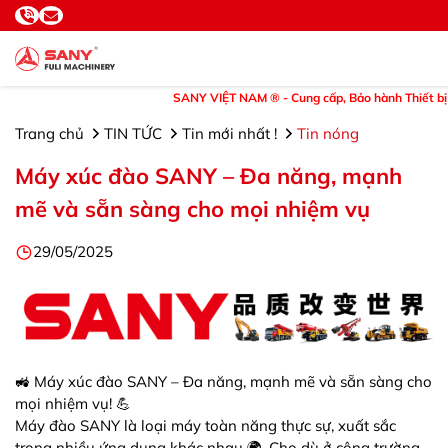
SANY VIỆT NAM ® - Cung cấp, Bảo hành Thiết bị và Phụ 
Trang chủ
TIN TỨC
Tin mới nhất !
Tin nóng
Máy xúc đào SANY – Đa năng, mạnh
mẽ và sẵn sàng cho mọi nhiệm vụ
29/05/2025
🚜 Máy xúc đào SANY – Đa năng, mạnh mẽ và sẵn sàng cho
mọi nhiệm vụ! 💪
Máy đào SANY là loại máy toàn năng thực sự, xuất sắc
trong nhiều ứng dụng khác nhau 🌍. Cho dù ở công trường