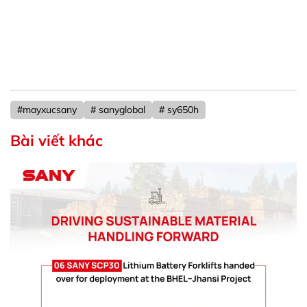
#mayxucsany
# sanyglobal
# sy650h
Bài viết khác