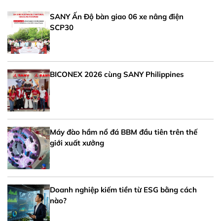
SANY Ấn Độ bàn giao 06 xe nâng điện
SCP30
BICONEX 2026 cùng SANY Philippines
Máy đào hầm nổ đá BBM đầu tiên trên thế
giới xuất xưởng
Doanh nghiệp kiếm tiền từ ESG bằng cách
nào?