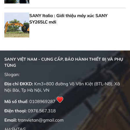
SANY Italia : Giới thiệu máy xúc SANY
SY265LC mới
SANY VIỆT NAM - CUNG CẤP, BẢO HÀNH THIẾT BỊ VÀ PHỤ
TÙNG
Quality changes the world
Slogan:
Địa chỉ ĐKKD:
Km3+800 đường Võ Văn Kiệt (BTL-NB), Xã
Nội Bài, Tp Hà Nội, VN
Mã số thuế
: 0108969287
Điện thoại:
0976.567.318
Email:
tranvietan@gmail.com
HASHTAG