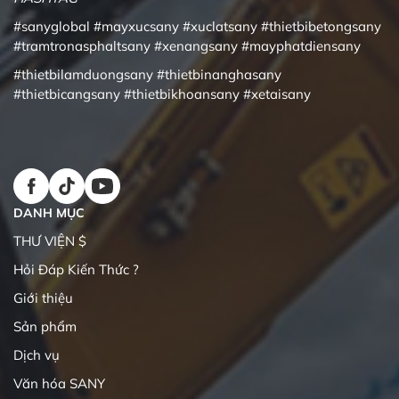
#sanyglobal
#mayxucsany
#xuclatsany
#thietbibetongsany
#tramtronasphaltsany
#xenangsany
#mayphatdiensany
#thietbilamduongsany
#thietbinanghasany
#thietbicangsany
#thietbikhoansany
#xetaisany
DANH MỤC
THƯ VIỆN $
Hỏi Đáp Kiến Thức ?
Giới thiệu
Sản phẩm
Dịch vụ
Văn hóa SANY