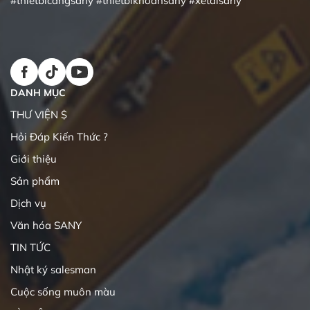
#thietbicangsany
#thietbikhoansany
#xetaisany
DANH MỤC
THƯ VIỆN $
Hỏi Đáp Kiến Thức ?
Giới thiệu
Sản phẩm
Dịch vụ
Văn hóa SANY
TIN TỨC
Nhật ký salesman
Cuộc sống muôn màu