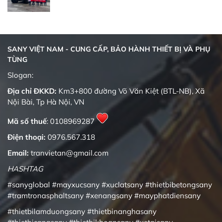
SANY VIỆT NAM - CUNG CẤP, BẢO HÀNH THIẾT BỊ VÀ PHỤ
TÙNG
Quality changes the world
Slogan:
Địa chỉ ĐKKD:
Km3+800 đường Võ Văn Kiệt (BTL-NB), Xã
Nội Bài, Tp Hà Nội, VN
Mã số thuế
: 0108969287
Điện thoại:
0976.567.318
Email:
tranvietan@gmail.com
HASHTAG
#sanyglobal
#mayxucsany
#xuclatsany
#thietbibetongsany
#tramtronasphaltsany
#xenangsany
#mayphatdiensany
#thietbilamduongsany
#thietbinanghasany