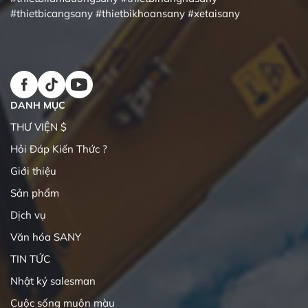
#thietbicangsany
#thietbikhoansany
#xetaisany
DANH MỤC
THƯ VIỆN $
Hỏi Đáp Kiến Thức ?
Giới thiệu
Sản phẩm
Dịch vụ
Văn hóa SANY
TIN TỨC
Nhật ký salesman
Cuộc sống muôn màu