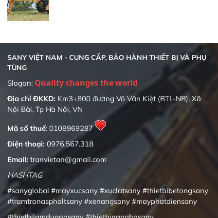
SANY VIỆT NAM - CUNG CẤP, BẢO HÀNH THIẾT BỊ VÀ PHỤ
TÙNG
Quality changes the world
Slogan:
Địa chỉ ĐKKD:
Km3+800 đường Võ Văn Kiệt (BTL-NB), Xã
Nội Bài, Tp Hà Nội, VN
Mã số thuế
: 0108969287
Điện thoại:
0976.567.318
Email:
tranvietan@gmail.com
HASHTAG
#sanyglobal
#mayxucsany
#xuclatsany
#thietbibetongsany
#tramtronasphaltsany
#xenangsany
#mayphatdiensany
#thietbilamduongsany
#thietbinanghasany