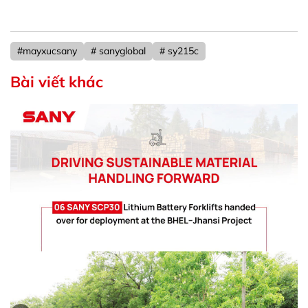
#mayxucsany
# sanyglobal
# sy215c
Bài viết khác