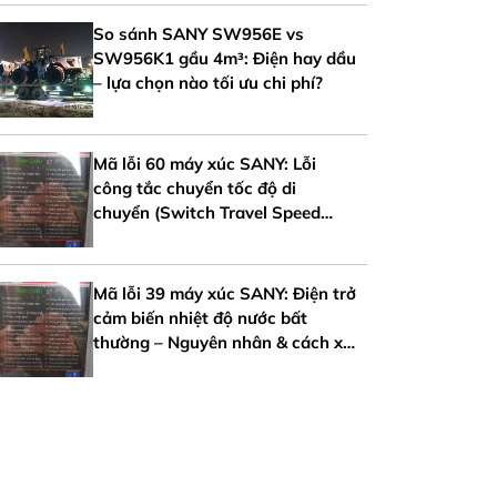
So sánh SANY SW956E vs
SW956K1 gầu 4m³: Điện hay dầu
– lựa chọn nào tối ưu chi phí?
Mã lỗi 60 máy xúc SANY: Lỗi
công tắc chuyển tốc độ di
chuyển (Switch Travel Speed
Error)
Mã lỗi 39 máy xúc SANY: Điện trở
cảm biến nhiệt độ nước bất
thường – Nguyên nhân & cách xử
lý