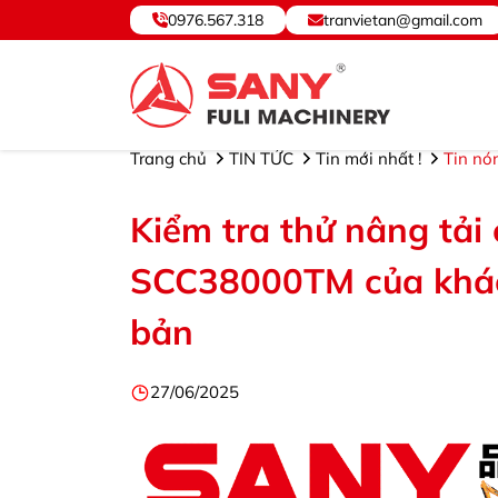
0976.567.318
tranvietan@gmail.com
SANY VIỆT NAM ® - Cung cấp, Bảo hành Thiết bị và Phụ
Trang chủ
TIN TỨC
Tin mới nhất !
Tin nó
Kiểm tra thử nâng tải
SCC38000TM của khác
bản
27/06/2025