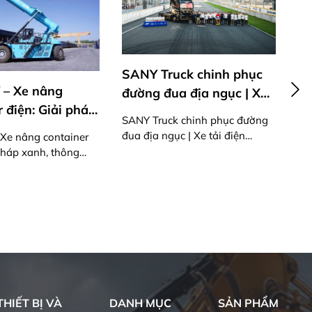
SANY Truck chinh phục
SA
 – Xe nâng
đường đua địa ngục | Xe
TR
 điện: Giải pháp
tải điện 870PS mạnh mẽ
SANY Truck chinh phục đường
ông minh cho
đua địa ngục | Xe tải điện
SA
Xe nâng container
 đường sắt hiện
870PS mạnh mẽ
& 
 pháp xanh, thông
ận hành đường sắt
HIẾT BỊ VÀ
DANH MỤC
SẢN PHẨM