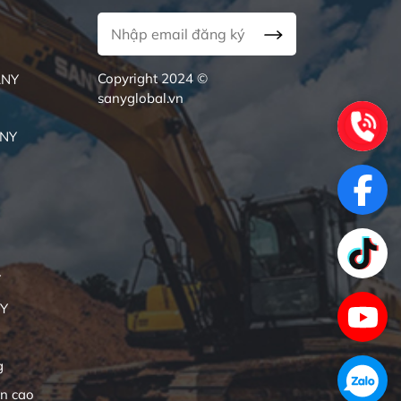
Copyright 2024 ©
ANY
sanyglobal.vn
ANY
Y
NY
g
ên cao