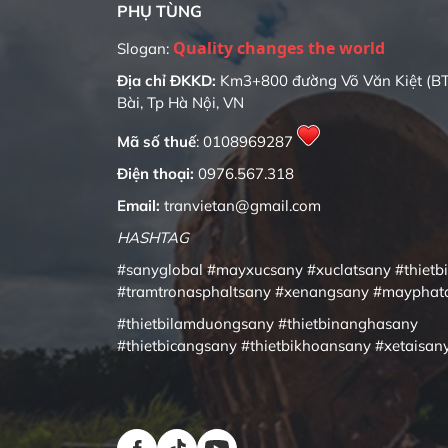
PHỤ TÙNG
Quality changes the world
Slogan:
Địa chỉ ĐKKD:
Km3+800 đường Võ Văn Kiệt (BT
Bài, Tp Hà Nội, VN
Mã số thuế
: 0108969287
Điện thoại:
0976.567.318
Email:
tranvietan@gmail.com
HASHTAG
#sanyglobal
#mayxucsany
#xuclatsany
#thietb
#tramtronasphaltsany
#xenangsany
#mayphat
#thietbilamduongsany
#thietbinanghasany
#thietbicangsany
#thietbikhoansany
#xetaisan