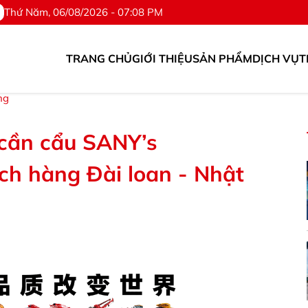
Thứ Năm, 06/08/2026 - 07:08 PM
TRANG CHỦ
GIỚI THIỆU
SẢN PHẨM
DỊCH VỤ
T
 tùng. ©Hotline: 0976.567.318
ng
 cần cẩu SANY’s
h hàng Đài loan - Nhật