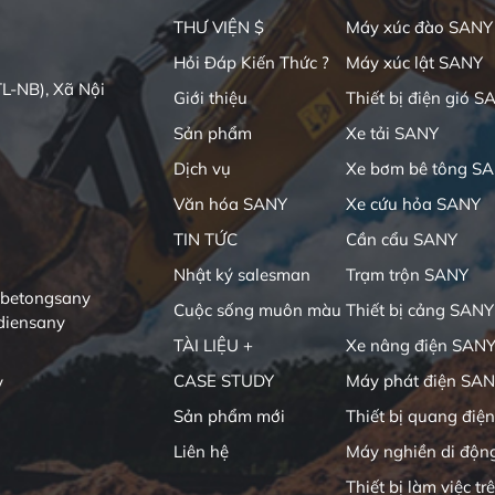
THƯ VIỆN $
Máy xúc đào SANY
Hỏi Đáp Kiến Thức ?
Máy xúc lật SANY
L-NB), Xã Nội
Giới thiệu
Thiết bị điện gió S
Sản phẩm
Xe tải SANY
Dịch vụ
Xe bơm bê tông S
Văn hóa SANY
Xe cứu hỏa SANY
TIN TỨC
Cần cẩu SANY
Nhật ký salesman
Trạm trộn SANY
ibetongsany
Cuộc sống muôn màu
Thiết bị cảng SANY
diensany
TÀI LIỆU +
Xe nâng điện SAN
CASE STUDY
Máy phát điện SA
y
Sản phẩm mới
Thiết bị quang điện
Liên hệ
Máy nghiền di độn
Thiết bị làm việc tr