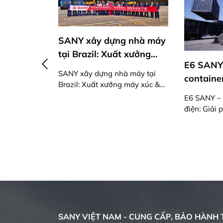
SANY xây dựng nhà máy
tại Brazil: Xuất xưởng
E6 SANY
máy xúc & xe thương mại
SANY xây dựng nhà máy tại
container
đầu tiên
Brazil: Xuất xưởng máy xúc &
xanh, th
xe thương mại đầu tiên
E6 SANY – 
SANY
vận hành
điện: Giải
 công
đại
minh cho v
 tượng
hiện đại
 SY26C
 đài
 dưới biểu
Lâu đài
SANY VIỆT NAM - CUNG CẤP, BẢO HÀNH T