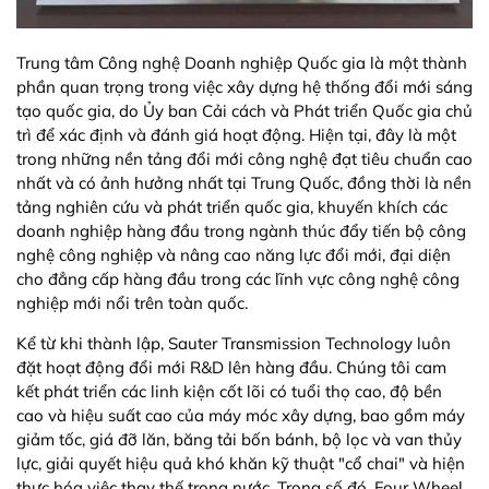
Trung tâm Công nghệ Doanh nghiệp Quốc gia là một thành
phần quan trọng trong việc xây dựng hệ thống đổi mới sáng
tạo quốc gia, do Ủy ban Cải cách và Phát triển Quốc gia chủ
trì để xác định và đánh giá hoạt động. Hiện tại, đây là một
trong những nền tảng đổi mới công nghệ đạt tiêu chuẩn cao
nhất và có ảnh hưởng nhất tại Trung Quốc, đồng thời là nền
tảng nghiên cứu và phát triển quốc gia, khuyến khích các
doanh nghiệp hàng đầu trong ngành thúc đẩy tiến bộ công
nghệ công nghiệp và nâng cao năng lực đổi mới, đại diện
cho đẳng cấp hàng đầu trong các lĩnh vực công nghệ công
nghiệp mới nổi trên toàn quốc.
Kể từ khi thành lập, Sauter Transmission Technology luôn
đặt hoạt động đổi mới R&D lên hàng đầu. Chúng tôi cam
kết phát triển các linh kiện cốt lõi có tuổi thọ cao, độ bền
cao và hiệu suất cao của máy móc xây dựng, bao gồm máy
giảm tốc, giá đỡ lăn, băng tải bốn bánh, bộ lọc và van thủy
lực, giải quyết hiệu quả khó khăn kỹ thuật "cổ chai" và hiện
thực hóa việc thay thế trong nước. Trong số đó, Four Wheel