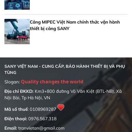
Cảng MIPEC Việt Nam chính thức vận hành
thiết bị cảng SANY
SANY VIỆT NAM - CUNG CẤP, BẢO HÀNH THIẾT BỊ VÀ PHỤ
TÙNG
Quality changes the world
Slogan:
Địa chỉ ĐKKD:
Km3+800 đường Võ Văn Kiệt (BTL-NB), Xã
Nội Bài, Tp Hà Nội, VN
Mã số thuế
: 0108969287
Điện thoại:
0976.567.318
Email:
tranvietan@gmail.com