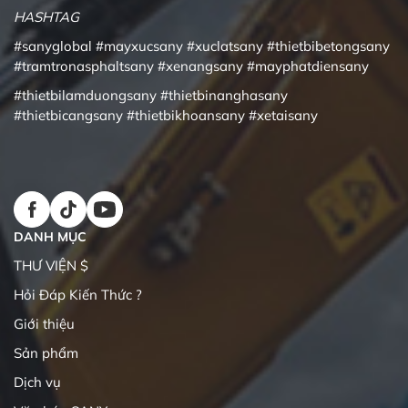
HASHTAG
#sanyglobal
#mayxucsany
#xuclatsany
#thietbibetongsany
#tramtronasphaltsany
#xenangsany
#mayphatdiensany
#thietbilamduongsany
#thietbinanghasany
#thietbicangsany
#thietbikhoansany
#xetaisany
DANH MỤC
THƯ VIỆN $
Hỏi Đáp Kiến Thức ?
Giới thiệu
Sản phẩm
Dịch vụ