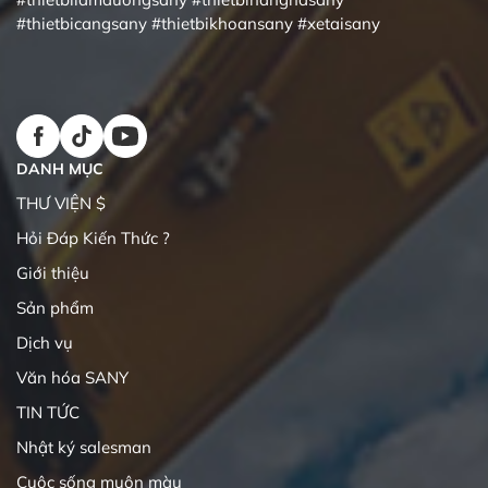
#thietbicangsany
#thietbikhoansany
#xetaisany
DANH MỤC
THƯ VIỆN $
Hỏi Đáp Kiến Thức ?
Giới thiệu
Sản phẩm
Dịch vụ
Văn hóa SANY
TIN TỨC
Nhật ký salesman
Cuộc sống muôn màu