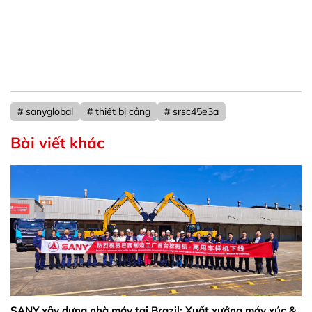
# sanyglobal
# thiết bị cảng
# srsc45e3a
Bài viết khác
SANY xây dựng nhà máy tại Brazil: Xuất xưởng máy xúc &