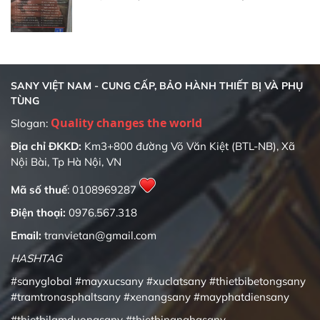
SANY VIỆT NAM - CUNG CẤP, BẢO HÀNH THIẾT BỊ VÀ PHỤ
TÙNG
Quality changes the world
Slogan:
Địa chỉ ĐKKD:
Km3+800 đường Võ Văn Kiệt (BTL-NB), Xã
Nội Bài, Tp Hà Nội, VN
Mã số thuế
: 0108969287
Điện thoại:
0976.567.318
Email:
tranvietan@gmail.com
HASHTAG
#sanyglobal
#mayxucsany
#xuclatsany
#thietbibetongsany
#tramtronasphaltsany
#xenangsany
#mayphatdiensany
#thietbilamduongsany
#thietbinanghasany