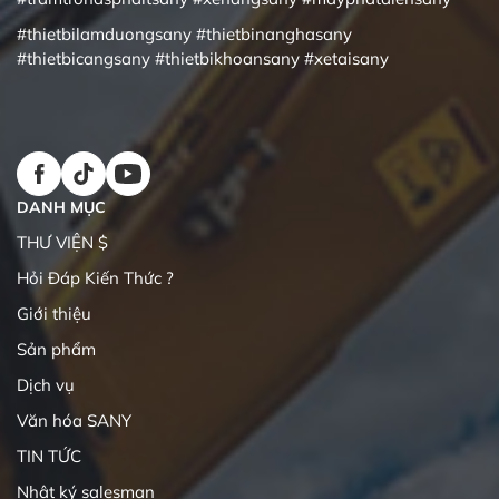
#thietbilamduongsany
#thietbinanghasany
#thietbicangsany
#thietbikhoansany
#xetaisany
DANH MỤC
THƯ VIỆN $
Hỏi Đáp Kiến Thức ?
Giới thiệu
Sản phẩm
Dịch vụ
Văn hóa SANY
TIN TỨC
Nhật ký salesman