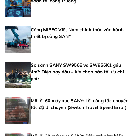
đoạn tại công trường
Cảng MIPEC Việt Nam chính thức vận hành
thiết bị cảng SANY
So sánh SANY SW956E vs SW956K1 gầu
4m³: Điện hay dầu – lựa chọn nào tối ưu chi
phí?
Mã lỗi 60 máy xúc SANY: Lỗi công tắc chuyển
tốc độ di chuyển (Switch Travel Speed Error)