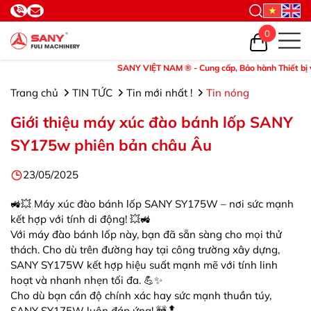
0
SANY VIỆT NAM ® - Cung cấp, Bảo hành Thiết bị và Phụ
Trang chủ
TIN TỨC
Tin mới nhất !
Tin nóng
Giới thiệu máy xúc đào bánh lốp SANY
SY175w phiên bản châu Âu
23/05/2025
🚜💥 Máy xúc đào bánh lốp SANY SY175W – nơi sức mạnh
kết hợp với tính di động! 💥🚜
Với máy đào bánh lốp này, bạn đã sẵn sàng cho mọi thử
thách. Cho dù trên đường hay tại công trường xây dựng,
SANY SY175W kết hợp hiệu suất mạnh mẽ với tính linh
hoạt và nhanh nhẹn tối đa. 💪✨
Cho dù bạn cần độ chính xác hay sức mạnh thuần túy,
SANY SY175W luôn đáp ứng! 🚧🔝