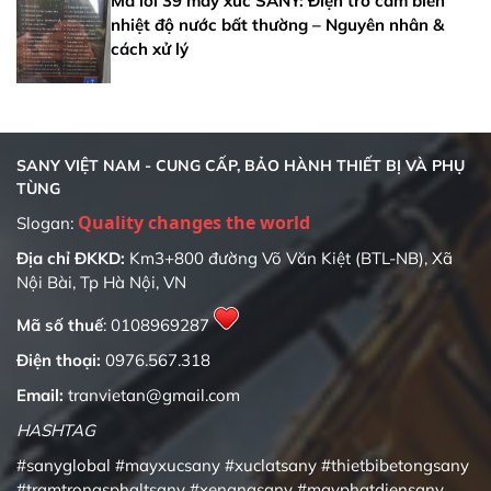
Mã lỗi 39 máy xúc SANY: Điện trở cảm biến
nhiệt độ nước bất thường – Nguyên nhân &
cách xử lý
SANY VIỆT NAM - CUNG CẤP, BẢO HÀNH THIẾT BỊ VÀ PHỤ
TÙNG
Quality changes the world
Slogan:
Địa chỉ ĐKKD:
Km3+800 đường Võ Văn Kiệt (BTL-NB), Xã
Nội Bài, Tp Hà Nội, VN
Mã số thuế
: 0108969287
Điện thoại:
0976.567.318
Email:
tranvietan@gmail.com
HASHTAG
#sanyglobal
#mayxucsany
#xuclatsany
#thietbibetongsany
#tramtronasphaltsany
#xenangsany
#mayphatdiensany