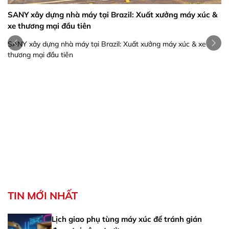
 xây dựng nhà máy tại Brazil: Xuất xưởng máy xúc &
ương mại đầu tiên
xây dựng nhà máy tại Brazil: Xuất xưởng máy xúc & xe
g mại đầu tiên
E6 SANY
minh ch
E6 SANY
cho vận
TIN MỚI NHẤT
Lịch giao phụ tùng máy xúc để tránh gián