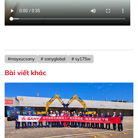
#mayxucsany
# sanyglobal
# sy175w
Bài viết khác