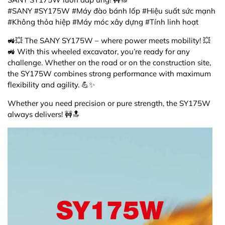
#SANY #SY175W #Máy đào bánh lốp #Hiệu suất sức mạnh
#Không thỏa hiệp #Máy móc xây dựng #Tính linh hoạt
🚜💥 The SANY SY175W – where power meets mobility! 💥
🚜 With this wheeled excavator, you’re ready for any
challenge. Whether on the road or on the construction site,
the SY175W combines strong performance with maximum
flexibility and agility. 💪✨
Whether you need precision or pure strength, the SY175W
always delivers! 🚧🔝