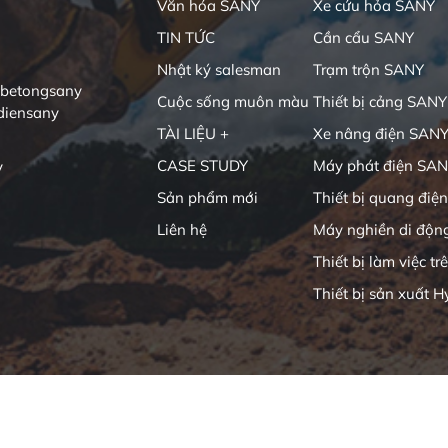
Văn hóa SANY
Xe cứu hỏa SANY
TIN TỨC
Cần cẩu SANY
Nhật ký salesman
Trạm trộn SANY
ibetongsany
Cuộc sống muôn màu
Thiết bị cảng SANY
diensany
TÀI LIỆU +
Xe nâng điện SAN
CASE STUDY
Máy phát điện SA
y
Sản phẩm mới
Thiết bị quang điện
Liên hệ
Máy nghiền di độn
Thiết bị làm việc tr
Thiết bị sản xuất H