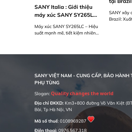
tại Brazil: Xuất xưởng
 : Giới thiệu
E6 
máy xúc & xe thương mại
SANY xây dựng nhà máy tại
SANY SY265LC
cont
đầu tiên
Brazil: Xuất xưởng máy xúc &
xan
xe thương mại đầu tiên
Y SY265LC – Hiệu
E6 S
vận
 tiết kiệm nhiên
điện:
đại
trình lớn
minh
hiện 
SANY VIỆT NAM - CUNG CẤP, BẢO HÀNH T
PHỤ TÙNG
Slogan:
Địa chỉ ĐKKD:
Km3+800 đường Võ Văn Kiệt (BT
Bài, Tp Hà Nội, VN
Mã số thuế
: 0108969287
Điện thoại:
0976.567.318