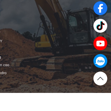
Y
NY
g
ên cao
ydro