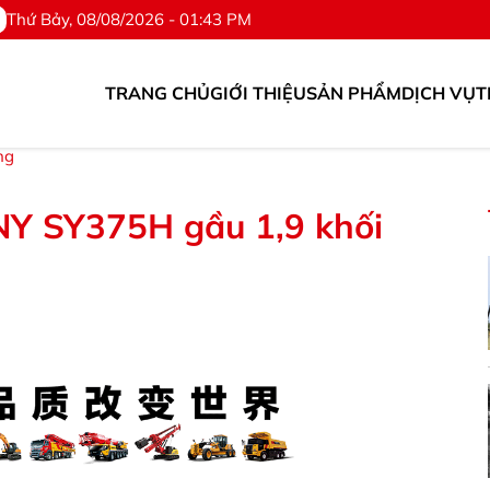
Thứ Bảy, 08/08/2026 - 01:43 PM
TRANG CHỦ
GIỚI THIỆU
SẢN PHẨM
DỊCH VỤ
T
. ©Hotline: 0976.567.318
ng
NY SY375H gầu 1,9 khối