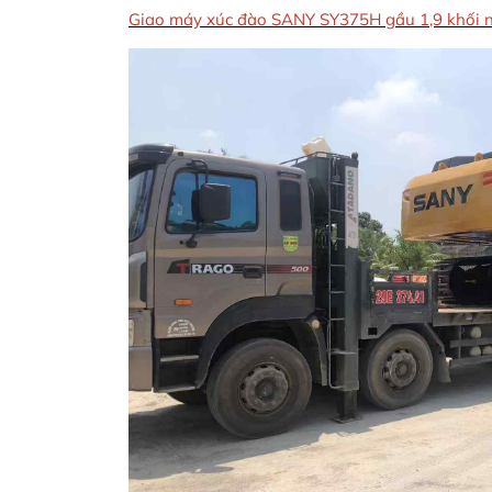
Giao máy xúc đào SANY SY375H gầu 1,9 khối 