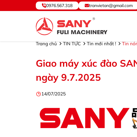
0976.567.318
tranvietan@gmail.com
SANY VIỆT NAM ® - Cung cấp, Bảo hành Thiết bị và Phụ tùng
Trang chủ
TIN TỨC
Tin mới nhất !
Tin nó
Giao máy xúc đào SA
ngày 9.7.2025
14/07/2025