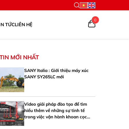
0
IN TỨC
LIÊN HỆ
TIN MỚI NHẤT
SANY Italia : Giới thiệu máy xúc
SANY SY265LC mới
Video giải pháp đào tạo để tìm
hiểu thêm về những sự tinh tế
trong việc vận hành khoan cọc
nhồi SANY SR125-V