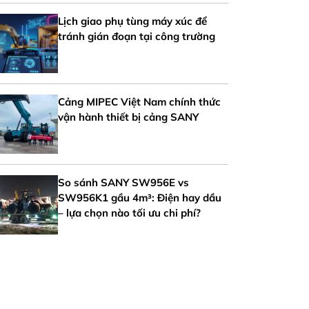
Lịch giao phụ tùng máy xúc để
tránh gián đoạn tại công trường
Cảng MIPEC Việt Nam chính thức
vận hành thiết bị cảng SANY
So sánh SANY SW956E vs
SW956K1 gầu 4m³: Điện hay dầu
– lựa chọn nào tối ưu chi phí?