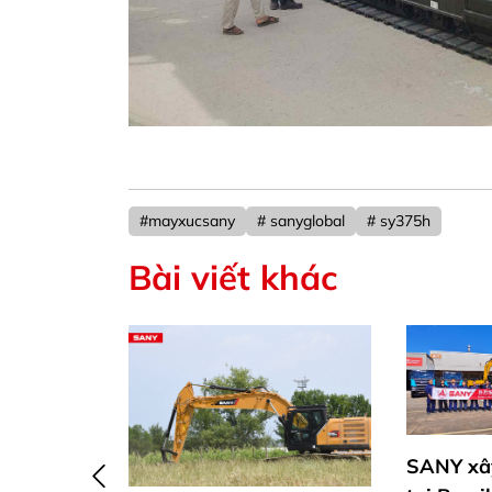
#mayxucsany
# sanyglobal
# sy375h
Bài viết khác
SANY xây dựng nhà máy