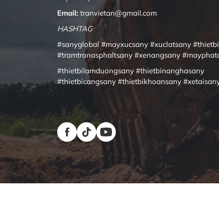
Email:
tranvietan@gmail.com
HASHTAG
#sanyglobal
#mayxucsany
#xuclatsany
#thietb
#tramtronasphaltsany
#xenangsany
#mayphat
#thietbilamduongsany
#thietbinanghasany
#thietbicangsany
#thietbikhoansany
#xetaisan