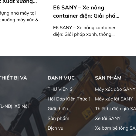
SANY Truck chinh phục
SANY – Xe nâng
đường đua địa ngục | Xe
ainer điện: Giải pháp
tải điện 870PS mạnh mẽ
SANY Truck chinh phục đường
h, thông minh cho
đua địa ngục | Xe tải điện
ANY – Xe nâng container
 hành đường sắt hiện
870PS mạnh mẽ
 Giải pháp xanh, thông
 cho vận hành đường sắt
đại
HIẾT BỊ VÀ
DANH MỤC
SẢN PHẨM
THƯ VIỆN $
Máy xúc đào SANY
Hỏi Đáp Kiến Thức ?
Máy xúc lật SANY
L-NB), Xã Nội
Giới thiệu
Thiết bị điện gió S
Sản phẩm
Xe tải SANY
Dịch vụ
Xe bơm bê tông S