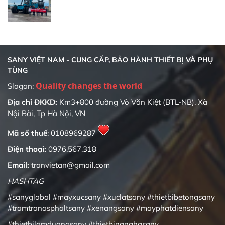
SANY VIỆT NAM - CUNG CẤP, BẢO HÀNH THIẾT BỊ VÀ PHỤ
TÙNG
Quality changes the world
Slogan:
Địa chỉ ĐKKD:
Km3+800 đường Võ Văn Kiệt (BTL-NB), Xã
Nội Bài, Tp Hà Nội, VN
Mã số thuế
: 0108969287
Điện thoại:
0976.567.318
Email:
tranvietan@gmail.com
HASHTAG
#sanyglobal
#mayxucsany
#xuclatsany
#thietbibetongsany
#tramtronasphaltsany
#xenangsany
#mayphatdiensany
#thietbilamduongsany
#thietbinanghasany