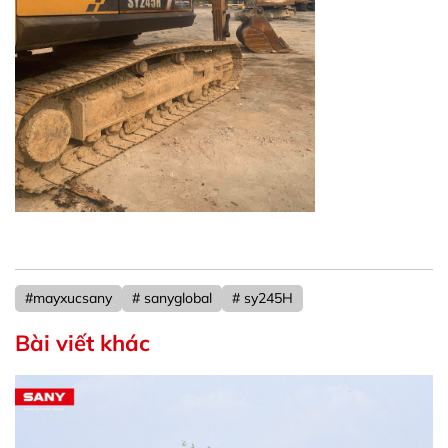
#mayxucsany
# sanyglobal
# sy245H
Bài viết khác