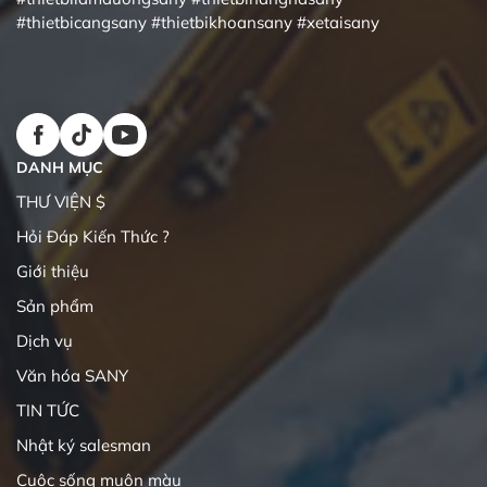
#thietbicangsany
#thietbikhoansany
#xetaisany
DANH MỤC
THƯ VIỆN $
Hỏi Đáp Kiến Thức ?
Giới thiệu
Sản phẩm
Dịch vụ
Văn hóa SANY
TIN TỨC
Nhật ký salesman
Cuộc sống muôn màu