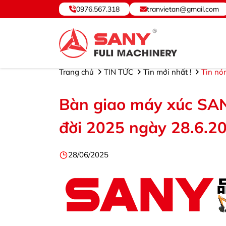
0976.567.318
tranvietan@gmail.com
SANY VIỆT NAM ® - Cung cấp, Bảo hành Thiết bị và Phụ tùng. ©Hot
Trang chủ
TIN TỨC
Tin mới nhất !
Tin nó
Bàn giao máy xúc SA
đời 2025 ngày 28.6.2
28/06/2025