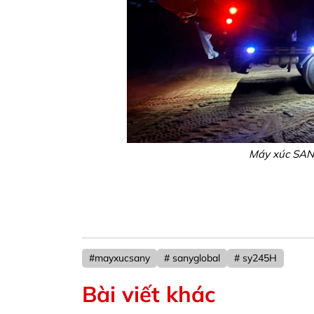
Máy xúc SAN
#mayxucsany
# sanyglobal
# sy245H
Bài viết khác