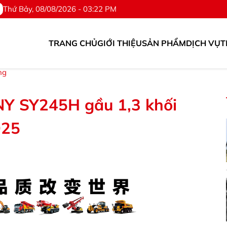
Thứ Bảy, 08/08/2026 - 03:22 PM
TRANG CHỦ
GIỚI THIỆU
SẢN PHẨM
DỊCH VỤ
T
line: 0976.567.318
ng
NY SY245H gầu 1,3 khối
025