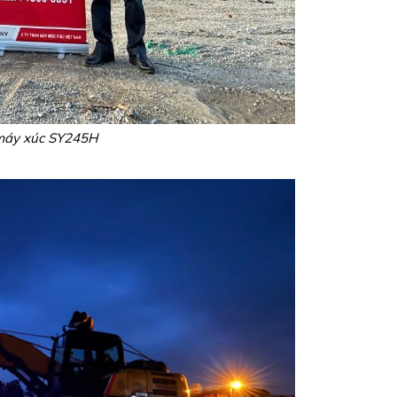
máy xúc SY245H