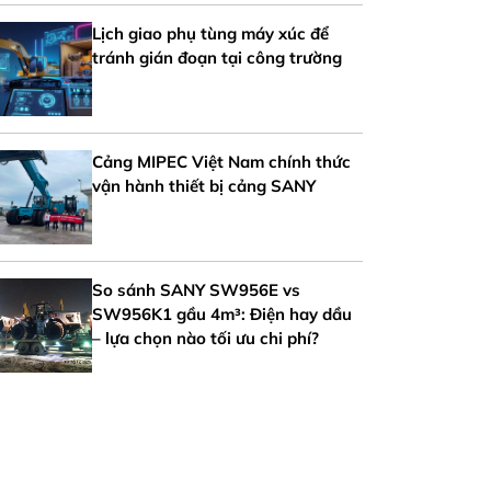
Lịch giao phụ tùng máy xúc để
tránh gián đoạn tại công trường
Cảng MIPEC Việt Nam chính thức
vận hành thiết bị cảng SANY
So sánh SANY SW956E vs
SW956K1 gầu 4m³: Điện hay dầu
– lựa chọn nào tối ưu chi phí?