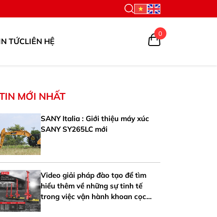
0
IN TỨC
LIÊN HỆ
TIN MỚI NHẤT
SANY Italia : Giới thiệu máy xúc
SANY SY265LC mới
Video giải pháp đào tạo để tìm
hiểu thêm về những sự tinh tế
trong việc vận hành khoan cọc
nhồi SANY SR125-V