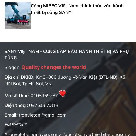
Cảng MIPEC Việt Nam chính thức vận hành
thiết bị cảng SANY
SANY VIỆT NAM - CUNG CẤP, BẢO HÀNH THIẾT BỊ VÀ PHỤ
TÙNG
Quality changes the world
Slogan:
Địa chỉ ĐKKD:
Km3+800 đường Võ Văn Kiệt (BTL-NB), Xã
Nội Bài, Tp Hà Nội, VN
Mã số thuế
: 0108969287
Điện thoại:
0976.567.318
Email:
tranvietan@gmail.com
HASHTAG
#sanyglobal
#mayxucsany
#xuclatsany
#thietbibetongsany