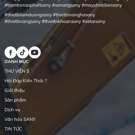
#tramtronasphaltsany
#xenangsany
#mayphatdiensany
#thietbilamduongsany
#thietbinanghasany
#thietbicangsany
#thietbikhoansany
#xetaisany
DANH MỤC
THƯ VIỆN $
Hỏi Đáp Kiến Thức ?
Giới thiệu
Sản phẩm
Dịch vụ
Văn hóa SANY
TIN TỨC