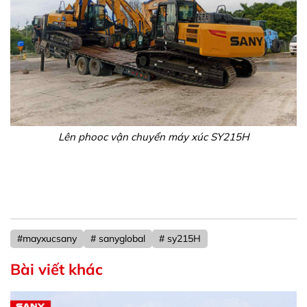
Lên phooc vận chuyển máy xúc SY215H
#mayxucsany
# sanyglobal
# sy215H
Bài viết khác