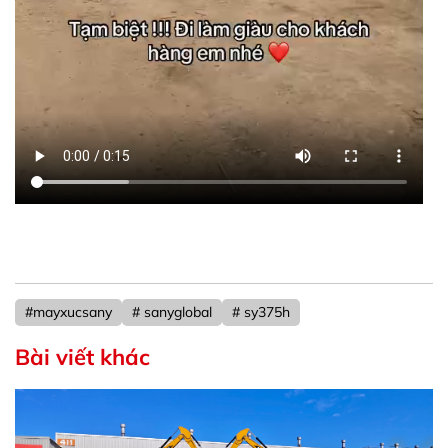
#mayxucsany
# sanyglobal
# sy375h
Bài viết khác