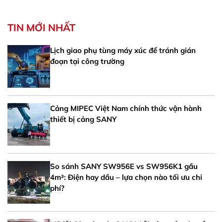
TIN MỚI NHẤT
Lịch giao phụ tùng máy xúc để tránh gián
đoạn tại công trường
Cảng MIPEC Việt Nam chính thức vận hành
thiết bị cảng SANY
So sánh SANY SW956E vs SW956K1 gầu
4m³: Điện hay dầu – lựa chọn nào tối ưu chi
phí?