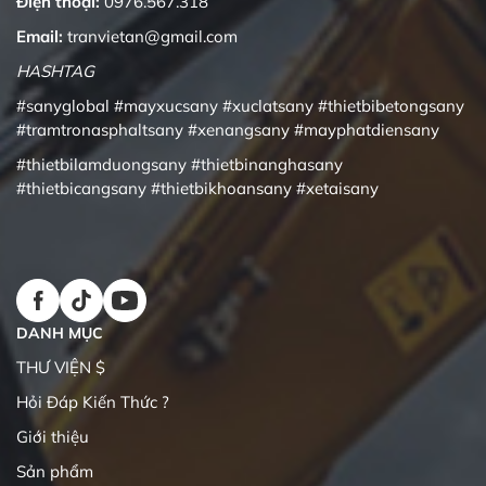
Điện thoại:
0976.567.318
Email:
tranvietan@gmail.com
HASHTAG
#sanyglobal
#mayxucsany
#xuclatsany
#thietbibetongsany
#tramtronasphaltsany
#xenangsany
#mayphatdiensany
#thietbilamduongsany
#thietbinanghasany
#thietbicangsany
#thietbikhoansany
#xetaisany
DANH MỤC
THƯ VIỆN $
Hỏi Đáp Kiến Thức ?
Giới thiệu
Sản phẩm