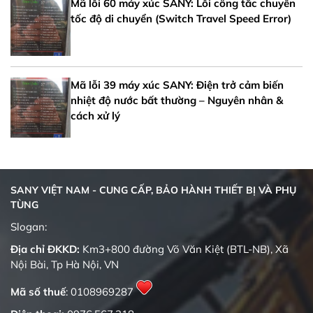
Mã lỗi 60 máy xúc SANY: Lỗi công tắc chuyển
tốc độ di chuyển (Switch Travel Speed Error)
Mã lỗi 39 máy xúc SANY: Điện trở cảm biến
nhiệt độ nước bất thường – Nguyên nhân &
cách xử lý
SANY VIỆT NAM - CUNG CẤP, BẢO HÀNH THIẾT BỊ VÀ PHỤ
TÙNG
Quality changes the world
Slogan:
Địa chỉ ĐKKD:
Km3+800 đường Võ Văn Kiệt (BTL-NB), Xã
Nội Bài, Tp Hà Nội, VN
Mã số thuế
: 0108969287