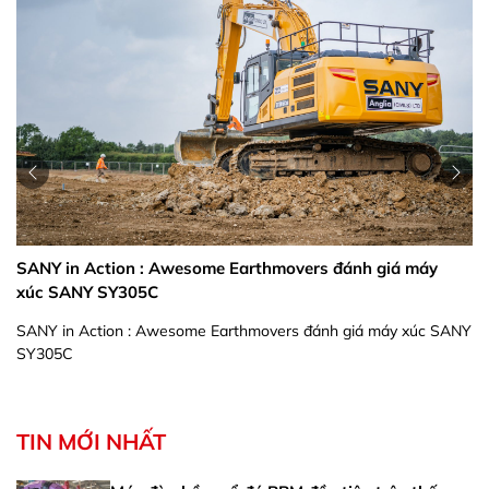
🚀 ​
cẩu
ANY in Action : Awesome Earthmovers đánh giá máy
🚀 ​
úc SANY SY305C
SA
NY in Action : Awesome Earthmovers đánh giá máy xúc SANY
Y305C
TIN MỚI NHẤT