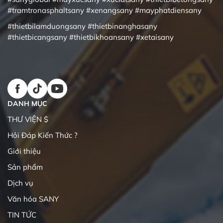
#tramtronasphaltsany
#xenangsany
#mayphatdiensany
#thietbilamduongsany
#thietbinanghasany
#thietbicangsany
#thietbikhoansany
#xetaisany
DANH MỤC
THƯ VIỆN $
Hỏi Đáp Kiến Thức ?
Giới thiệu
Sản phẩm
Dịch vụ
Văn hóa SANY
TIN TỨC