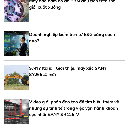
Máy đào hầm nổ đá BBM đầu tiên trên thế
giới xuất xưởng
Doanh nghiệp kiếm tiền từ ESG bằng cách
nào?
SANY Italia : Giới thiệu máy xúc SANY
SY265LC mới
Video giải pháp đào tạo để tìm hiểu thêm về
những sự tinh tế trong việc vận hành khoan
cọc nhồi SANY SR125-V