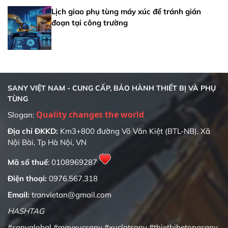
Lịch giao phụ tùng máy xúc để tránh gián
đoạn tại công trường
SANY VIỆT NAM - CUNG CẤP, BẢO HÀNH THIẾT BỊ VÀ PHỤ
TÙNG
Slogan:
Địa chỉ ĐKKD:
Km3+800 đường Võ Văn Kiệt (BTL-NB), Xã
Nội Bài, Tp Hà Nội, VN
Mã số thuế
: 0108969287
Điện thoại:
0976.567.318
Email:
tranvietan@gmail.com
HASHTAG
#sanyglobal
#mayxucsany
#xuclatsany
#thietbibetongsany