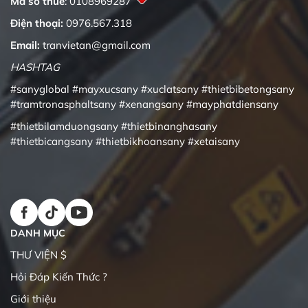
Mã số thuế
: 0108969287
Điện thoại:
0976.567.318
Email:
tranvietan@gmail.com
HASHTAG
#sanyglobal
#mayxucsany
#xuclatsany
#thietbibetongsany
#tramtronasphaltsany
#xenangsany
#mayphatdiensany
#thietbilamduongsany
#thietbinanghasany
#thietbicangsany
#thietbikhoansany
#xetaisany
DANH MỤC
THƯ VIỆN $
Hỏi Đáp Kiến Thức ?
Giới thiệu