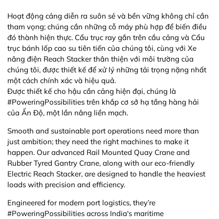
Hoạt động cảng diễn ra suôn sẻ và bền vững không chỉ cần
tham vọng; chúng cần những cỗ máy phù hợp để biến điều
đó thành hiện thực. Cẩu trục ray gắn trên cầu cảng và Cẩu
trục bánh lốp cao su tiên tiến của chúng tôi, cùng với Xe
nâng điện Reach Stacker thân thiện với môi trường của
chúng tôi, được thiết kế để xử lý những tải trọng nặng nhất
một cách chính xác và hiệu quả.
Được thiết kế cho hậu cần cảng hiện đại, chúng là
#PoweringPossibilities trên khắp cơ sở hạ tầng hàng hải
của Ấn Độ, một lần nâng liền mạch.
Smooth and sustainable port operations need more than
just ambition; they need the right machines to make it
happen. Our advanced Rail Mounted Quay Crane and
Rubber Tyred Gantry Crane, along with our eco-friendly
Electric Reach Stacker, are designed to handle the heaviest
loads with precision and efficiency.
Engineered for modern port logistics, they’re
#PoweringPossibilities across India's maritime