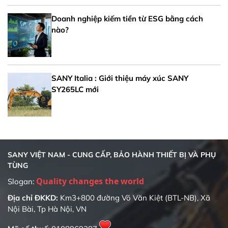
Doanh nghiệp kiếm tiền từ ESG bằng cách
nào?
SANY Italia : Giới thiệu máy xúc SANY
SY265LC mới
SANY VIỆT NAM - CUNG CẤP, BẢO HÀNH THIẾT BỊ VÀ PHỤ
TÙNG
Quality changes the world
Slogan:
Địa chỉ ĐKKD:
Km3+800 đường Võ Văn Kiệt (BTL-NB), Xã
Nội Bài, Tp Hà Nội, VN