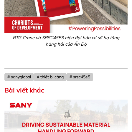
RTG Crane và SRSC45E3 hiện đại hóa cơ sở hạ tầng
hàng hải của Ấn Độ
# sanyglobal
# thiết bị cảng
# srsc45e5
Bài viết khác