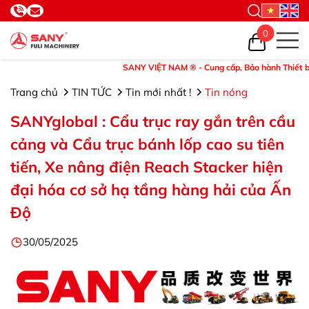
0
SANY VIỆT NAM ® - Cung cấp, Bảo hành Thiết bị và P
Trang chủ
TIN TỨC
Tin mới nhất !
Tin nóng
SANYglobal : Cẩu trục ray gắn trên cầu
cảng và Cẩu trục bánh lốp cao su tiên
tiến, Xe nâng điện Reach Stacker hiện
đại hóa cơ sở hạ tầng hàng hải của Ấn
Độ
30/05/2025